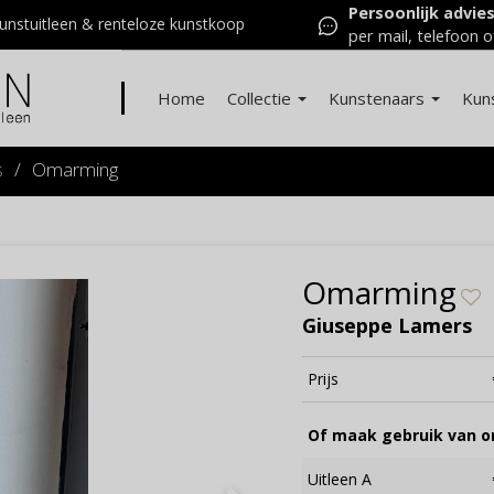
Persoonlijk advie
nstuitleen & renteloze kunstkoop
per mail, telefoon o
Home
Collectie
Kunstenaars
Kun
s
/
Omarming
Omarming
Giuseppe Lamers
Prijs
Of maak gebruik van on
Uitleen A