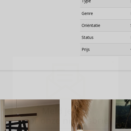
Type
Genre
Oriëntatie
Status
Prijs
×
Meld je aan
voor onze nieuwsbrief
E-