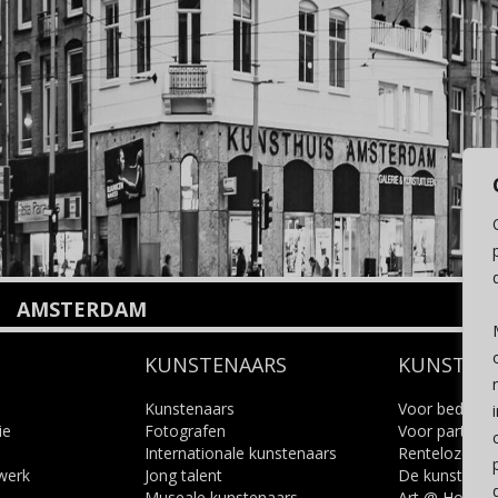
AMSTERDAM
Amstelveenseweg 135
KUNSTENAARS
KUNSTUI
1075 VX Amsterdam
+31 (0)20 2332546
info@kunsthuisamsterdam.nl
Kunstenaars
Voor bedrijve
ie
Fotografen
Voor particuli
Internationale kunstenaars
Renteloze ku
Lees meer
 werk
Jong talent
De kunstcad
Museale kunstenaars
Art @ Home s