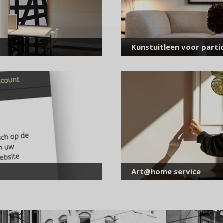
mailadres
*
Kunstuitleen voor partic
Art@home service