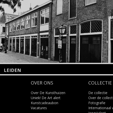
LEIDEN
Nieuwstraat 35
OVER ONS
COLLECTIE
2312 KA Leiden
+31(0)71 – 52 84 480
info@kunsthuisleiden.nl
Over De Kunsthuizen
De collectie
Uniek! De Art alert
Over de collect
Kunstcadeaubon
Fotografie
Lees meer
Vacatures
Internationaal
Jong talent