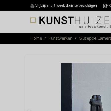
Vrijblijvend 1 week thuis te bezichtigen
Ku
Home
/
Kunstwerken
/
Giuseppe Lamer