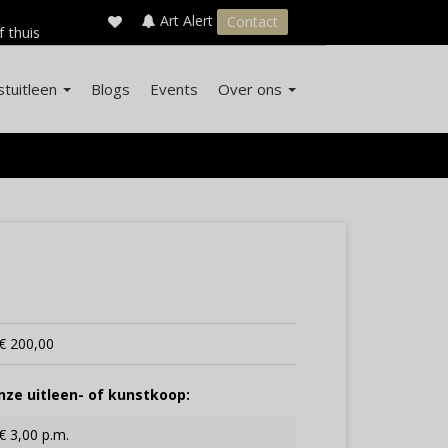
×
s
Art Alert
Contact
f thuis
stuitleen
Blogs
Events
Over ons
€ 200,00
ze uitleen- of kunstkoop:
€ 3,00 p.m.