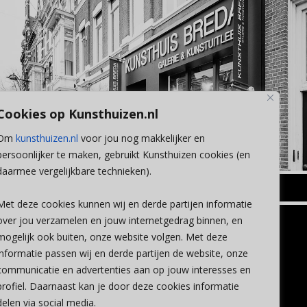
Cookies op Kunsthuizen.nl
Om
kunsthuizen.nl
voor jou nog makkelijker en
persoonlijker te maken, gebruikt Kunsthuizen cookies (en
daarmee vergelijkbare technieken).
BREDA
Met deze cookies kunnen wij en derde partijen informatie
Wilhelminastraat 11
over jou verzamelen en jouw internetgedrag binnen, en
TLEEN
CONTACT
4818 SB Breda
mogelijk ook buiten, onze website volgen. Met deze
+31 (0)76 5221309
n
info@kunsthuisbreda.nl
Contact
informatie passen wij en derde partijen de website, onze
eren
Leiden
communicatie en advertenties aan op jouw interesses en
nstkoop
Amsterdam
profiel. Daarnaast kan je door deze cookies informatie
Lees meer
eaubon
Breda
delen via social media.
ervice
Favorieten