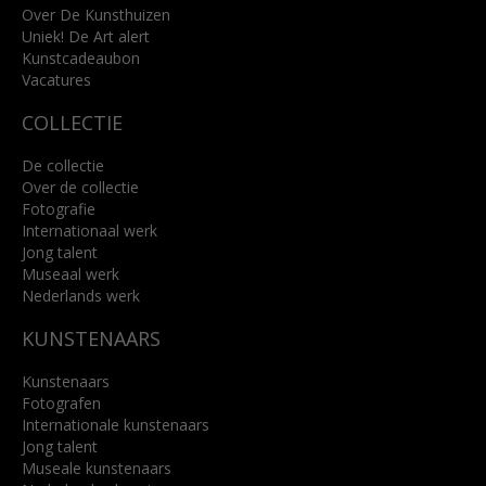
info@kunsthuisbreda.nl
Over De Kunsthuizen
Uniek! De Art alert
Kunstcadeaubon
Lees meer
Vacatures
COLLECTIE
De collectie
Over de collectie
Fotografie
Internationaal werk
Jong talent
Museaal werk
Nederlands werk
KUNSTENAARS
Kunstenaars
Fotografen
Internationale kunstenaars
Jong talent
Museale kunstenaars