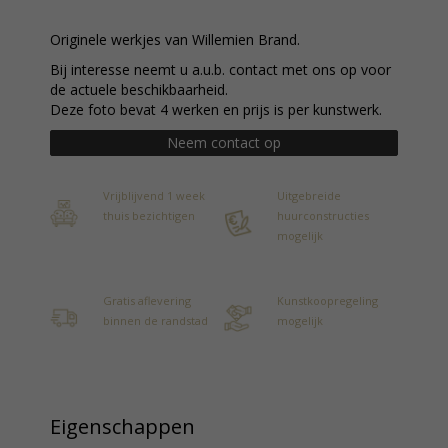
Originele werkjes van Willemien Brand.
Bij interesse neemt u a.u.b. contact met ons op voor
de actuele beschikbaarheid.
Deze foto bevat 4 werken en prijs is per kunstwerk.
Neem contact op
Vrijblijvend 1 week
Uitgebreide
thuis bezichtigen
huurconstructies
mogelijk
Gratis aflevering
Kunstkoopregeling
binnen de randstad
mogelijk
Eigenschappen