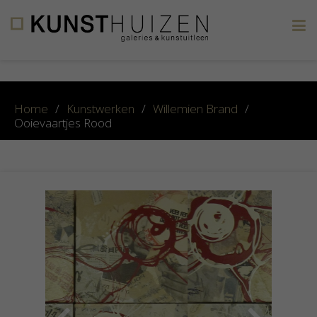
×
Home
/
Kunstwerken
/
Willemien Brand
/
Ooievaartjes Rood