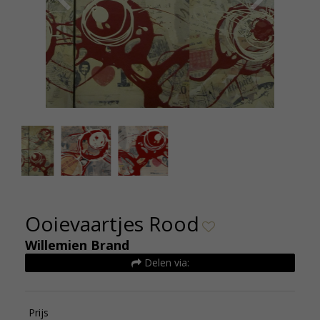
ooievaartje rood 4 stuks
Wille
Ooievaartjes Rood
Willemien Brand
Delen via:
Prijs