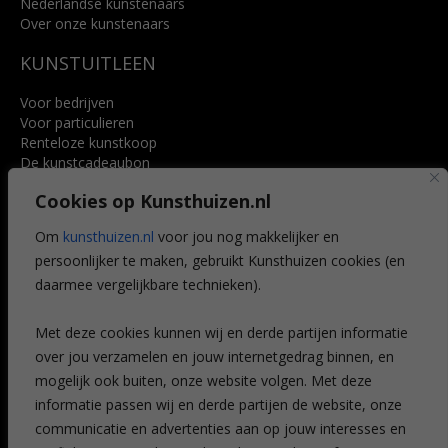
Nederlandse kunstenaars
Over onze kunstenaars
KUNSTUITLEEN
Voor bedrijven
Voor particulieren
Renteloze kunstkoop
De kunstcadeaubon
Art @ Home service
Cookies op Kunsthuizen.nl
Voordelen
Referenties
Om
kunsthuizen.nl
voor jou nog makkelijker en
Veelgestelde vragen
persoonlijker te maken, gebruikt Kunsthuizen cookies (en
CONTACT
daarmee vergelijkbare technieken).
Contact
Met deze cookies kunnen wij en derde partijen informatie
Leiden
over jou verzamelen en jouw internetgedrag binnen, en
Amsterdam
mogelijk ook buiten, onze website volgen. Met deze
Breda
Favorieten
informatie passen wij en derde partijen de website, onze
Mijn art alert
communicatie en advertenties aan op jouw interesses en