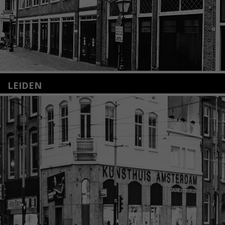
LEIDEN
Nieuwstraat 35
2312 KA Leiden
+31(0)71 – 52 84 480
info@kunsthuisleiden.nl
Lees meer