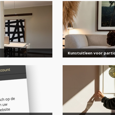
voor onze nieuwsbrief
E-
mailadres
*
Kunstuitleen voor partic