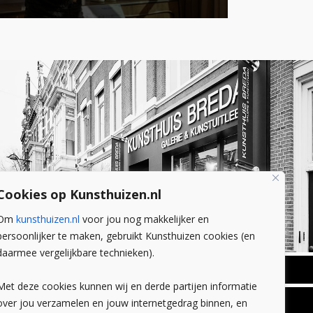
Cookies op Kunsthuizen.nl
Om
kunsthuizen.nl
voor jou nog makkelijker en
persoonlijker te maken, gebruikt Kunsthuizen cookies (en
daarmee vergelijkbare technieken).
BREDA
Met deze cookies kunnen wij en derde partijen informatie
Wilhelminastraat 11
over jou verzamelen en jouw internetgedrag binnen, en
TLEEN
CONTACT
4818 SB Breda