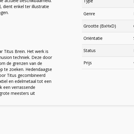
e actuele beschikbaarheid.
Type
dient enkel ter illustratie
ngen.
Genre
Grootte (BxHxD)
Oriëntatie
Status
r Titus Brein. Het werk is
usion techniek. Deze door
Prijs
t om de grenzen van de
e op te zoeken. Hedendaagse
door Titus gecombineerd
×
textiel en edelmetaal tot een
rk een verrassende
 grote meesters uit
Meld je aan