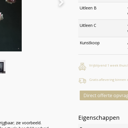
Uitleen B
Uitleen C
Kunstkoop
Vrijblijvend 1 week thuis
Gratis aflevering binnen
Direct offerte opvra
Eigenschappen
ijgbaar; zie voorbeeld.