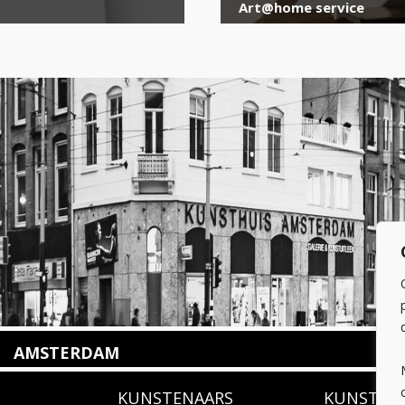
Art@home service
AMSTERDAM
Amstelveenseweg 135
KUNSTENAARS
KUNSTUI
1075 VX Amsterdam