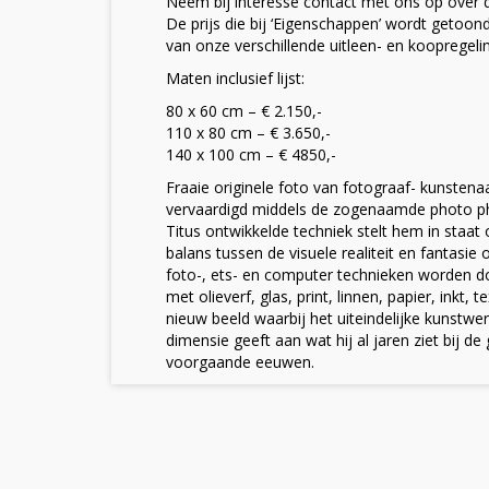
Neem bij interesse contact met ons op over d
De prijs die bij ‘Eigenschappen’ wordt getoond, 
van onze verschillende uitleen- en koopregeli
Maten inclusief lijst:
80 x 60 cm – € 2.150,-
110 x 80 cm – € 3.650,-
140 x 100 cm – € 4850,-
Fraaie originele foto van fotograaf- kunstenaa
vervaardigd middels de zogenaamde photo ph
Titus ontwikkelde techniek stelt hem in staa
balans tussen de visuele realiteit en fantasi
foto-, ets- en computer technieken worden 
met olieverf, glas, print, linnen, papier, inkt, 
nieuw beeld waarbij het uiteindelijke kunstwe
dimensie geeft aan wat hij al jaren ziet bij de
voorgaande eeuwen.