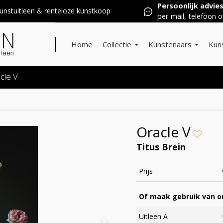
Persoonlijk advie
nstuitleen & renteloze kunstkoop
per mail, telefoon o
Home
Collectie
Kunstenaars
Kun
cle V
Oracle V
Titus Brein
Prijs
Of maak gebruik van on
Uitleen A