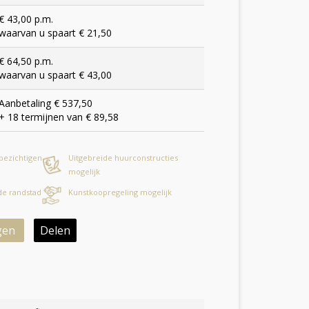
€ 43,00 p.m.
waarvan u spaart € 21,50
€ 64,50 p.m.
waarvan u spaart € 43,00
Aanbetaling € 537,50
+ 18 termijnen van € 89,58
 bezichtigen
Uitgebreide huurconstructies
mogelijk
 de randstad
Kunstkoopregeling mogelijk
gen
Delen