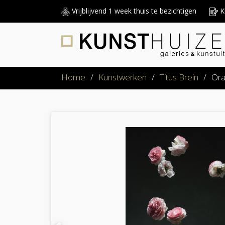
Vrijblijvend 1 week thuis te bezichtigen
Ku
Home
/
Kunstwerken
/
Titus Brein
/
Ora