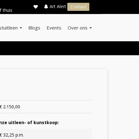
×
s
Art Alert
Contact
f thuis
stuitleen
Blogs
Events
Over ons
€ 2.150,00
ze uitleen- of kunstkoop:
€ 32,25 p.m.