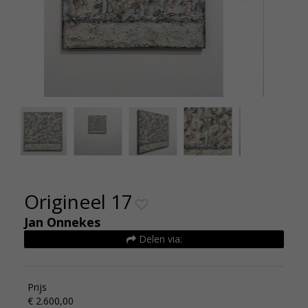
Jan Onnekes - Origineel 17 - 80 x 80 cm - De
Jan Onn
Kunsthuizen 17
Origineel 17
Jan Onnekes
Delen via:
Prijs
€ 2.600,00