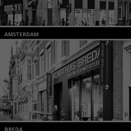
AMSTERDAM
Amstelveenseweg 135
1075 VX Amsterdam
+31 (0)20 2332546
info@kunsthuisamsterdam.nl
Lees meer
BREDA