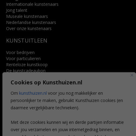
Internationale kunstenaars
Jong talent
Museale kunstenaars
Nederlandse kunstenaars
Over onze kunstenaars
KUNSTUITLEEN
Voor bedrijven
Voor particulieren
Renteloze kunstkoop
De kunstcadeaubon
Art @ Home service
Cookies op Kunsthuizen.nl
Voordelen
Referenties
Om
kunsthuizen.nl
voor jou nog makkelijker en
Veelgestelde vragen
persoonlijker te maken, gebruikt Kunsthuizen cookies (en
CONTACT
daarmee vergelijkbare technieken).
Contact
Met deze cookies kunnen wij en derde partijen informatie
Leiden
over jou verzamelen en jouw internetgedrag binnen, en
Amsterdam