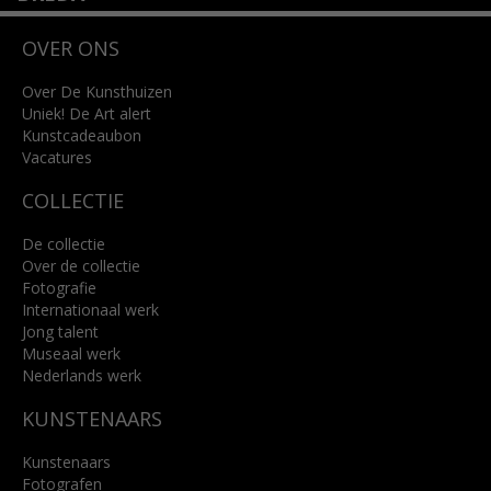
Wilhelminastraat 11
OVER ONS
4818 SB Breda
+31 (0)76 5221309
info@kunsthuisbreda.nl
Over De Kunsthuizen
Uniek! De Art alert
Kunstcadeaubon
Lees meer
Vacatures
COLLECTIE
De collectie
Over de collectie
Fotografie
Internationaal werk
Jong talent
Museaal werk
Nederlands werk
KUNSTENAARS
Kunstenaars
Fotografen