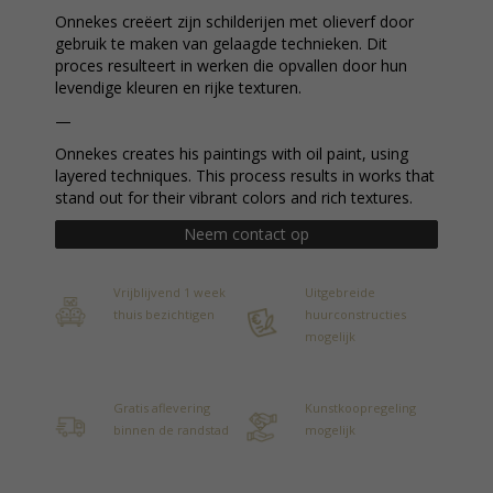
Onnekes creëert zijn schilderijen met olieverf door
gebruik te maken van gelaagde technieken. Dit
proces resulteert in werken die opvallen door hun
levendige kleuren en rijke texturen.
—
Onnekes creates his paintings with oil paint, using
layered techniques. This process results in works that
stand out for their vibrant colors and rich textures.
Neem contact op
Vrijblijvend 1 week
Uitgebreide
thuis bezichtigen
huurconstructies
mogelijk
Gratis aflevering
Kunstkoopregeling
binnen de randstad
mogelijk