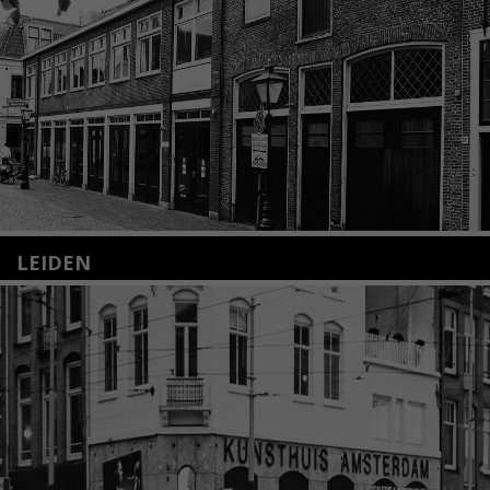
LEIDEN
Nieuwstraat 35
2312 KA Leiden
+31(0)71 – 52 84 480
info@kunsthuisleiden.nl
Lees meer