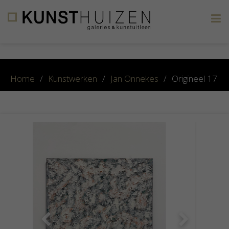
×
Home
/
Kunstwerken
/
Jan Onnekes
/
Origineel 17