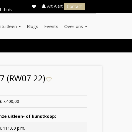
×
s
Art Alert
Contact
f thuis
stuitleen
Blogs
Events
Over ons
07 (RW07 22)
€ 7.400,00
ze uitleen- of kunstkoop:
€ 111,00 p.m.