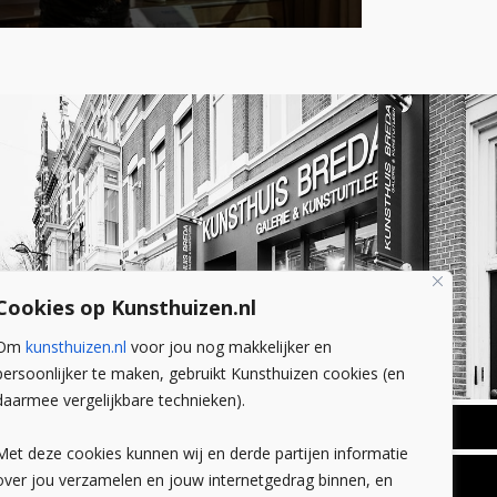
Cookies op Kunsthuizen.nl
Om
kunsthuizen.nl
voor jou nog makkelijker en
persoonlijker te maken, gebruikt Kunsthuizen cookies (en
daarmee vergelijkbare technieken).
BREDA
Met deze cookies kunnen wij en derde partijen informatie
Wilhelminastraat 11
over jou verzamelen en jouw internetgedrag binnen, en
TLEEN
CONTACT
4818 SB Breda