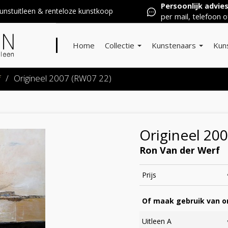
Persoonlijk advie
nstuitleen & renteloze kunstkoop
per mail, telefoon o
Home
Collectie
Kunstenaars
Kun
f
/
Origineel 2007 (RW07 22)
Origineel 20
Ron Van der Werf
Prijs
Of maak gebruik van on
Uitleen A