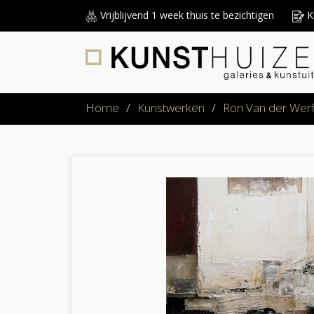
Vrijblijvend 1 week thuis te bezichtigen
Ku
Home
/
Kunstwerken
/
Ron Van der Wer