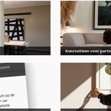
voor onze nieuwsbrief
E-
mailadres
*
Kunstuitleen voor partic