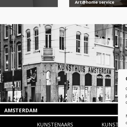
Art@home service
AMSTERDAM
Amstelveenseweg 135
KUNSTENAARS
KUNSTUI
1075 VX Amsterdam