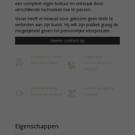
een compleet eigen textuur en ontstaat door
verschillende technieken toe te passen.
Visser heeft er bewust voor gekozen geen titels te
verbinden aan zijn kunst. Hij wilt zijn publiek graag de
mogelijkheid geven tot persoonlijke interpretatie.
Neem contact op
Vrijblijvend 1 week
Uitgebreide
thuis bezichtigen
huurconstructies
mogelijk
Gratis aflevering
Kunstkoopregeling
binnen de randstad
mogelijk
Eigenschappen