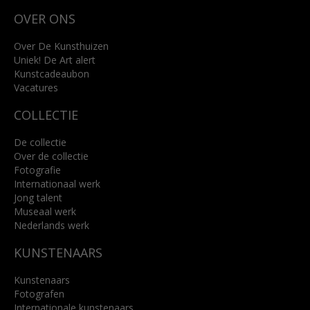
Wilhelminastraat 11
OVER ONS
4818 SB Breda
+31 (0)76 5221309
info@kunsthuisbreda.nl
Over De Kunsthuizen
Uniek! De Art alert
Kunstcadeaubon
Lees meer
Vacatures
COLLECTIE
De collectie
Over de collectie
Fotografie
Internationaal werk
Jong talent
Museaal werk
Nederlands werk
KUNSTENAARS
Kunstenaars
Fotografen
Internationale kunstenaars