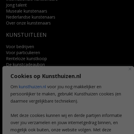
Jong talent
Museale kunstenaars
Nederlandse kunstenaars
Over onze kunstenaars
KUNSTUITLEEN
Voor bedrijven
Voor particulieren
Renteloze kunstkoop
De kunstcadeaubon
Art @ Home service
Cookies op Kunsthuizen.nl
Voordelen
Referenties
Om
kunsthuizen.nl
voor jou nog makkelijker en
Veelgestelde vragen
persoonlijker te maken, gebruikt Kunsthuizen cookies (en
CONTACT
daarmee vergelijkbare technieken).
Contact
Met deze cookies kunnen wij en derde partijen informatie
Leiden
over jou verzamelen en jouw internetgedrag binnen, en
Amsterdam
mogelijk ook buiten, onze website volgen. Met deze
Breda