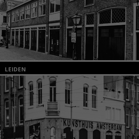
LEIDEN
Nieuwstraat 35
2312 KA Leiden
+31(0)71 – 52 84 480
info@kunsthuisleiden.nl
Lees meer