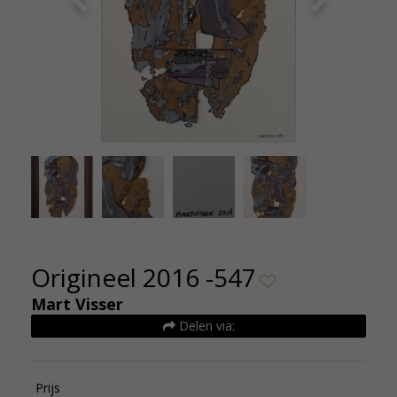
msterdam
Mart V
P
Origineel 2016 -547
Mart Visser
Delen via:
Prijs