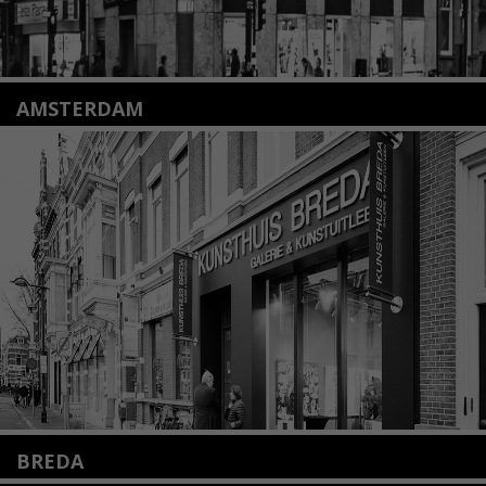
AMSTERDAM
Amstelveenseweg 135
1075 VX Amsterdam
+31 (0)20 2332546
info@kunsthuisamsterdam.nl
Lees meer
BREDA