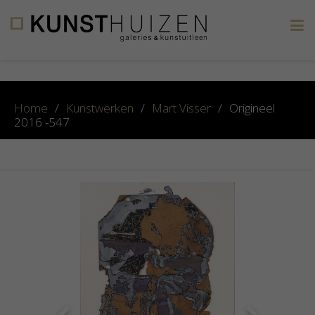
×
Home
/
Kunstwerken
/
Mart Visser
/
Origineel
2016 -547