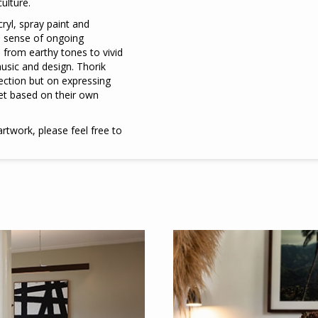
ulture.
cryl, spray paint and
a sense of ongoing
 from earthy tones to vivid
usic and design. Thorik
fection but on expressing
et based on their own
Meld je aan
voor onze nieuwsbrief
rtwork, please feel free to
E-
mailadres
*