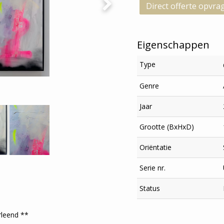
Direct offerte opvra
Eigenschappen
Type
Genre
Jaar
Grootte (BxHxD)
Oriëntatie
Serie nr.
Status
rleend **