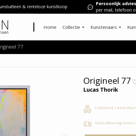
Persoonlijk advie
nstuitleen & renteloze kunstkoop
per mail, telefoon o
Home
Collectie
Kunstenaars
Kun
rigineel 77
Origineel 77
Lucas Thorik
Vrijblijvend 1 week thuis
Gratis aflevering binnen