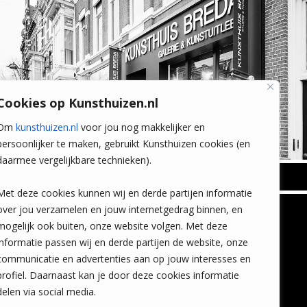
Cookies op Kunsthuizen.nl
Om
kunsthuizen.nl
voor jou nog makkelijker en
persoonlijker te maken, gebruikt Kunsthuizen cookies (en
daarmee vergelijkbare technieken).
BREDA
Met deze cookies kunnen wij en derde partijen informatie
Wilhelminastraat 11
over jou verzamelen en jouw internetgedrag binnen, en
TLEEN
CONTACT
4818 SB Breda
mogelijk ook buiten, onze website volgen. Met deze
+31 (0)76 5221309
n
info@kunsthuisbreda.nl
Contact
informatie passen wij en derde partijen de website, onze
eren
Leiden
communicatie en advertenties aan op jouw interesses en
nstkoop
Amsterdam
profiel. Daarnaast kan je door deze cookies informatie
Lees meer
eaubon
Breda
delen via social media.
ervice
Favorieten