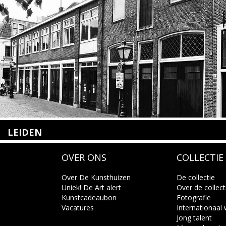
LEIDEN
Nieuwstraat 35
OVER ONS
COLLECTIE
2312 KA Leiden
+31(0)71 – 52 84 480
info@kunsthuisleiden.nl
Over De Kunsthuizen
De collectie
Uniek! De Art alert
Over de collect
Kunstcadeaubon
Fotografie
Lees meer
Vacatures
Internationaal
Jong talent