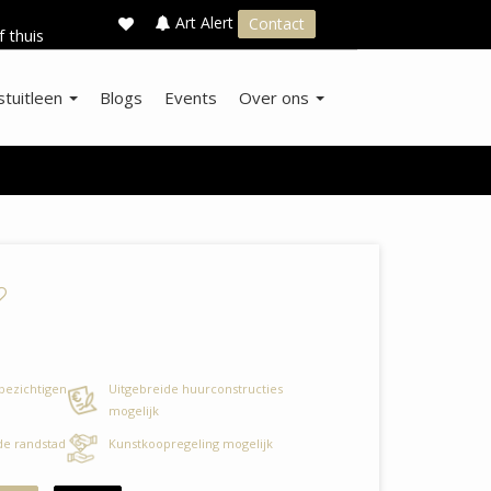
×
s
Art Alert
Contact
f thuis
stuitleen
Blogs
Events
Over ons
 bezichtigen
Uitgebreide huurconstructies
mogelijk
 de randstad
Kunstkoopregeling mogelijk