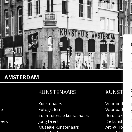
AMSTERDAM
Amstelveenseweg 135
KUNSTENAARS
KUNSTUI
1075 VX Amsterdam
+31 (0)20 2332546
info@kunsthuisamsterdam.nl
Kunstenaars
Voor bedrijve
ie
Fotografen
Voor particuli
Internationale kunstenaars
Renteloze ku
Lees meer
 werk
Jong talent
De kunstcad
Museale kunstenaars
Art @ Home s