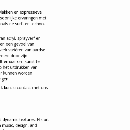
vlakken en expressieve
ersoonlijke ervaringen met
zoals de surf- en techno-
an acryl, sprayverf en
 en een gevoel van
werk variëren van aardse
reerd door zijn
ft ernaar om kunst te
op het uitdrukken van
er kunnen worden
ngen.
erk kunt u contact met ons
d dynamic textures. His art
×
th music, design, and