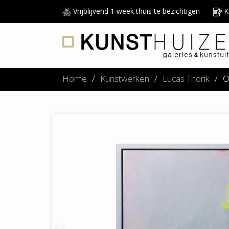
Vrijblijvend 1 week thuis te bezichtigen
Ku
Home
/
Kunstwerken
/
Lucas Thorik
/
O