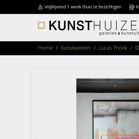
Vrijblijvend 1 week thuis te bezichtigen
Ku
Home
/
Kunstwerken
/
Lucas Thorik
/
O