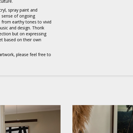
ulture.
cryl, spray paint and
a sense of ongoing
 from earthy tones to vivid
usic and design. Thorik
fection but on expressing
et based on their own
Meld je aan
voor onze nieuwsbrief
rtwork, please feel free to
E-
mailadres
*