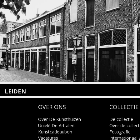
LEIDEN
Nieuwstraat 35
OVER ONS
COLLECTIE
2312 KA Leiden
+31(0)71 – 52 84 480
info@kunsthuisleiden.nl
Over De Kunsthuizen
De collectie
Uniek! De Art alert
Over de collect
Kunstcadeaubon
Fotografie
Lees meer
Vacatures
Internationaal