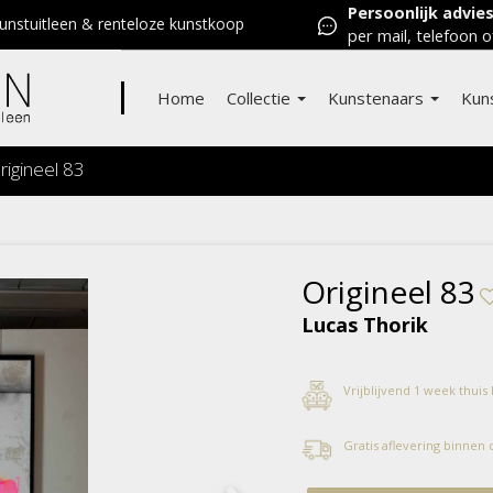
Persoonlijk advie
nstuitleen & renteloze kunstkoop
per mail, telefoon o
Home
Collectie
Kunstenaars
Kun
rigineel 83
Origineel 83
Lucas Thorik
Vrijblijvend 1 week thuis
Gratis aflevering binnen