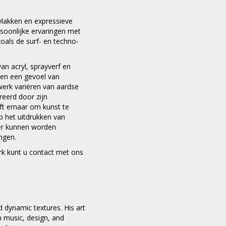
vlakken en expressieve
ersoonlijke ervaringen met
zoals de surf- en techno-
an acryl, sprayverf en
 en een gevoel van
werk variëren van aardse
reerd door zijn
ft ernaar om kunst te
op het uitdrukken van
er kunnen worden
ngen.
erk kunt u contact met ons
d dynamic textures. His art
th music, design, and
×