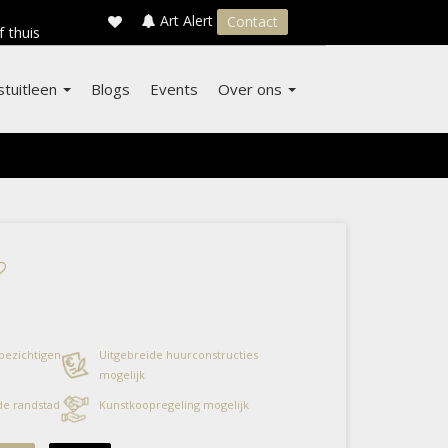
×
s
Art Alert
Contact
f thuis
stuitleen
Blogs
Events
Over ons
 bezichtigen
Uitgebreide huurconstructies
mogelijk
 de randstad
Kunstkoopregeling mogelijk