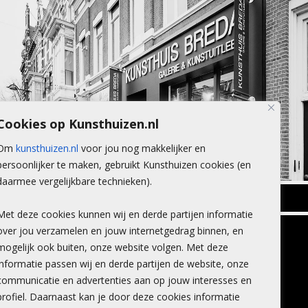
Cookies op Kunsthuizen.nl
Om
kunsthuizen.nl
voor jou nog makkelijker en
persoonlijker te maken, gebruikt Kunsthuizen cookies (en
daarmee vergelijkbare technieken).
BREDA
Met deze cookies kunnen wij en derde partijen informatie
Wilhelminastraat 11
over jou verzamelen en jouw internetgedrag binnen, en
TLEEN
CONTACT
4818 SB Breda
mogelijk ook buiten, onze website volgen. Met deze
+31 (0)76 5221309
n
info@kunsthuisbreda.nl
Contact
informatie passen wij en derde partijen de website, onze
eren
Leiden
communicatie en advertenties aan op jouw interesses en
nstkoop
Amsterdam
profiel. Daarnaast kan je door deze cookies informatie
Lees meer
eaubon
Breda