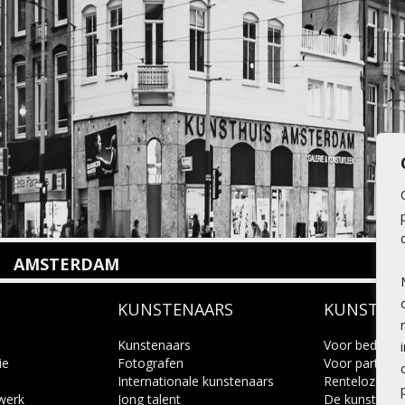
AMSTERDAM
Amstelveenseweg 135
KUNSTENAARS
KUNSTUI
1075 VX Amsterdam
+31 (0)20 2332546
info@kunsthuisamsterdam.nl
Kunstenaars
Voor bedrijve
ie
Fotografen
Voor particuli
Internationale kunstenaars
Renteloze ku
Lees meer
 werk
Jong talent
De kunstcad