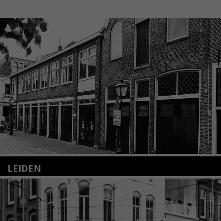
LEIDEN
Nieuwstraat 35
2312 KA Leiden
+31(0)71 – 52 84 480
info@kunsthuisleiden.nl