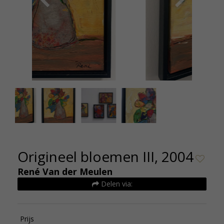
Rene van der Meulen Origineel Bloemen III detail
Rene v
2
Origineel bloemen III, 2004
René Van der Meulen
Delen via:
Prijs