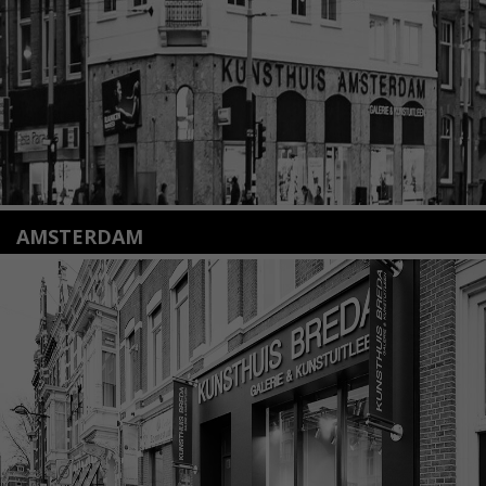
Lees meer
AMSTERDAM
Amstelveenseweg 135
1075 VX Amsterdam
+31 (0)20 2332546
info@kunsthuisamsterdam.nl
Lees meer