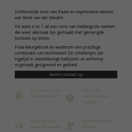
Schitterende serie van fraaie en expressieve werken
van René van der Meulen.
Dit werk is er 1 uit een serie van middelgrote werken
die weer allemaal zijn gemaakt met gemengde
techniek op linnen.
Fraai kleurgebruik en wederom een prachtige
combinatie van technieken! De schilderijen zijn
ingelijst in zwartkleurige baklijsten en achterop
nogmaals gesigneerd en getiteld.
Neem contact op
Vrijblijvend 1 week
Uitgebreide
thuis bezichtigen
huurconstructies
mogelijk
Gratis aflevering
Kunstkoopregeling
binnen de randstad
mogelijk