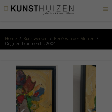
×
Home
/
Kunstwerken
/
René Van der Meulen
/
Origineel bloemen III, 2004