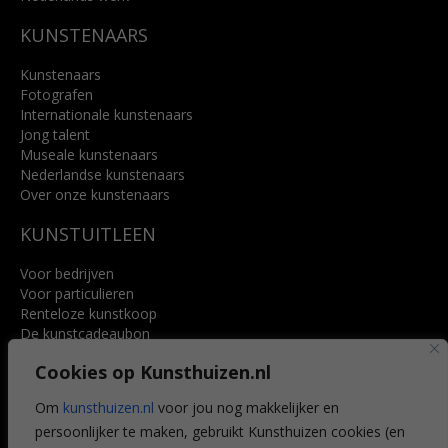
KUNSTENAARS
Kunstenaars
Fotografen
Internationale kunstenaars
Jong talent
Museale kunstenaars
Nederlandse kunstenaars
Over onze kunstenaars
KUNSTUITLEEN
Voor bedrijven
Voor particulieren
Renteloze kunstkoop
De kunstcadeaubon
Art @ Home service
Cookies op Kunsthuizen.nl
Voordelen
Referenties
Om
kunsthuizen.nl
voor jou nog makkelijker en
Veelgestelde vragen
persoonlijker te maken, gebruikt Kunsthuizen cookies (en