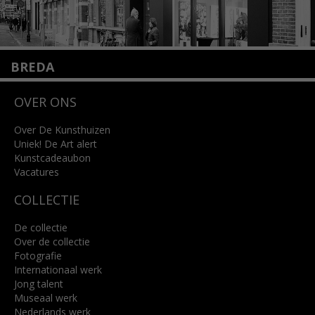
BREDA
Wilhelminastraat 11
OVER ONS
4818 SB Breda
+31 (0)76 5221309
info@kunsthuisbreda.nl
Over De Kunsthuizen
Uniek! De Art alert
Kunstcadeaubon
Lees meer
Vacatures
COLLECTIE
De collectie
Over de collectie
Fotografie
Internationaal werk
Jong talent
Museaal werk
Nederlands werk