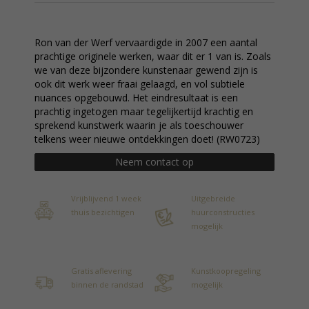
Ron van der Werf vervaardigde in 2007 een aantal
prachtige originele werken, waar dit er 1 van is. Zoals
we van deze bijzondere kunstenaar gewend zijn is
ook dit werk weer fraai gelaagd, en vol subtiele
nuances opgebouwd. Het eindresultaat is een
prachtig ingetogen maar tegelijkertijd krachtig en
sprekend kunstwerk waarin je als toeschouwer
telkens weer nieuwe ontdekkingen doet! (RW0723)
Neem contact op
Vrijblijvend 1 week
Uitgebreide
thuis bezichtigen
huurconstructies
mogelijk
Gratis aflevering
Kunstkoopregeling
binnen de randstad
mogelijk