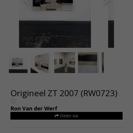
Origineel ZT 2007 (RW0723) - Ron van der Werf -
Origineel
de kunsthuizen (2)
Origineel ZT 2007 (RW0723)
Ron Van der Werf
Delen via: