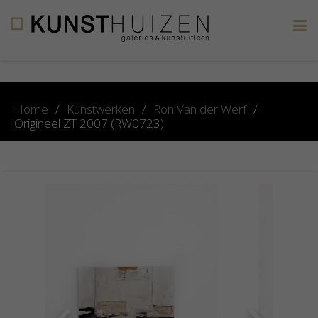
×
Home
/
Kunstwerken
/
Ron Van der Werf
/
Origineel ZT 2007 (RW0723)