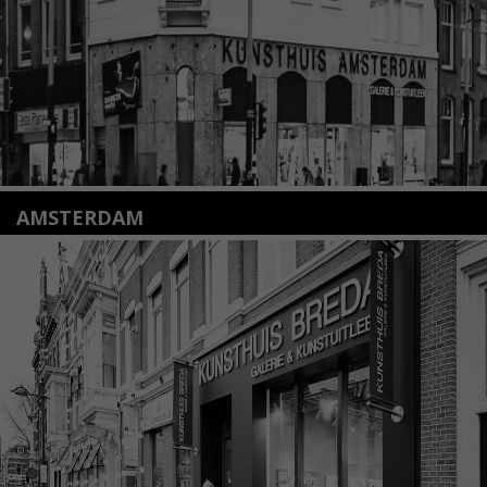
Lees meer
AMSTERDAM
Amstelveenseweg 135
1075 VX Amsterdam
+31 (0)20 2332546
info@kunsthuisamsterdam.nl
Lees meer