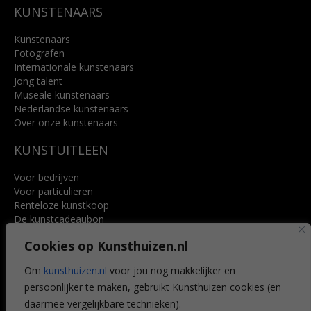
KUNSTENAARS
Kunstenaars
Fotografen
Internationale kunstenaars
Jong talent
Museale kunstenaars
Nederlandse kunstenaars
Over onze kunstenaars
KUNSTUITLEEN
Voor bedrijven
Voor particulieren
Renteloze kunstkoop
De kunstcadeaubon
Art @ Home service
Cookies op Kunsthuizen.nl
Voordelen
Referenties
Om
kunsthuizen.nl
voor jou nog makkelijker en
Veelgestelde vragen
persoonlijker te maken, gebruikt Kunsthuizen cookies (en
CONTACT
daarmee vergelijkbare technieken).