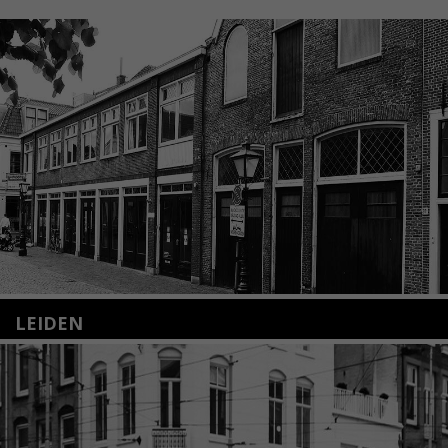
LEIDEN
Nieuwstraat 35
2312 KA Leiden
+31(0)71 – 52 84 480
info@kunsthuisleiden.nl