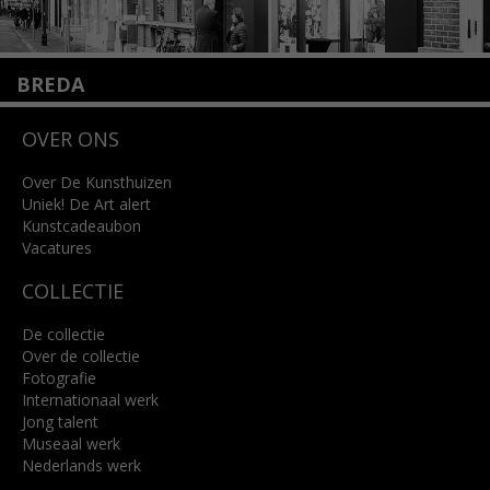
BREDA
Wilhelminastraat 11
OVER ONS
4818 SB Breda
+31 (0)76 5221309
info@kunsthuisbreda.nl
Over De Kunsthuizen
Uniek! De Art alert
Kunstcadeaubon
Lees meer
Vacatures
COLLECTIE
De collectie
Over de collectie
Fotografie
Internationaal werk
Jong talent
Museaal werk
Nederlands werk