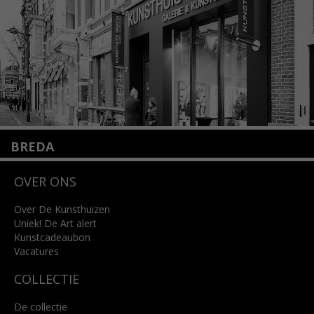
Lees meer
BREDA
Wilhelminastraat 11
OVER ONS
4818 SB Breda
+31 (0)76 5221309
info@kunsthuisbreda.nl
Over De Kunsthuizen
Uniek! De Art alert
Kunstcadeaubon
Lees meer
Vacatures
COLLECTIE
De collectie