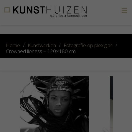
×
Home
/
Kunstwerken
/
Fotografie op plexiglas
/
Crowned lioness – 120×180 cm