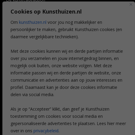
Art @ Home service
Cookies op Kunsthuizen.nl
Voordelen
Referenties
Om
kunsthuizen.nl
voor jou nog makkelijker en
Veelgestelde vragen
persoonlijker te maken, gebruikt Kunsthuizen cookies (en
CONTACT
daarmee vergelijkbare technieken).
Contact
Met deze cookies kunnen wij en derde partijen informatie
Leiden
over jou verzamelen en jouw internetgedrag binnen, en
Amsterdam
mogelijk ook buiten, onze website volgen. Met deze
Breda
Favorieten
informatie passen wij en derde partijen de website, onze
Mijn art alert
communicatie en advertenties aan op jouw interesses en
profiel. Daarnaast kan je door deze cookies informatie
delen via social media.
NIEUWSBRIEF
Als je op “Accepteer” klikt, dan geef je Kunsthuizen
toestemming om cookies voor social media en
gepersonaliseerde advertenties te plaatsen. Lees hier meer
over in ons
privacybeleid
.