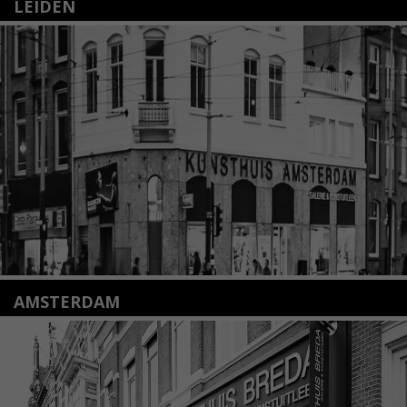
LEIDEN
Nieuwstraat 35
2312 KA Leiden
+31(0)71 – 52 84 480
info@kunsthuisleiden.nl
Lees meer
AMSTERDAM
Amstelveenseweg 135
1075 VX Amsterdam
+31 (0)20 2332546
info@kunsthuisamsterdam.nl