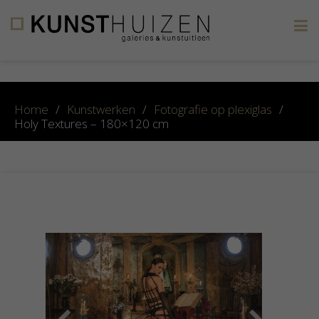
×
Home
/
Kunstwerken
/
Fotografie op plexiglas
/
Holy Textures – 180×120 cm