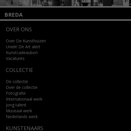
BREDA
Wilhelminastraat 11
OVER ONS
4818 SB Breda
+31 (0)76 5221309
info@kunsthuisbreda.nl
Over De Kunsthuizen
Uniek! De Art alert
Kunstcadeaubon
Lees meer
Vacatures
COLLECTIE
De collectie
Over de collectie
Fotografie
Internationaal werk
Jong talent
Museaal werk
Nederlands werk
KUNSTENAARS