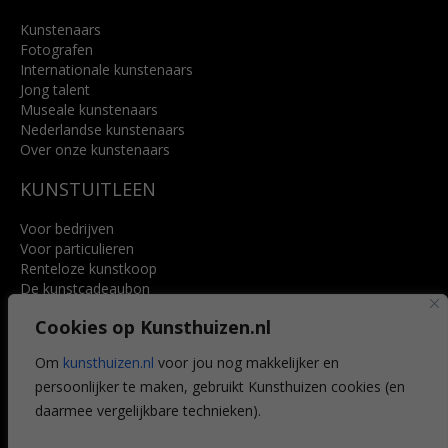
Kunstenaars
Fotografen
Internationale kunstenaars
Jong talent
Museale kunstenaars
Nederlandse kunstenaars
Over onze kunstenaars
KUNSTUITLEEN
Voor bedrijven
Voor particulieren
Renteloze kunstkoop
De kunstcadeaubon
Art @ Home service
Cookies op Kunsthuizen.nl
Voordelen
Referenties
Om
kunsthuizen.nl
voor jou nog makkelijker en
Veelgestelde vragen
persoonlijker te maken, gebruikt Kunsthuizen cookies (en
CONTACT
daarmee vergelijkbare technieken).
Contact