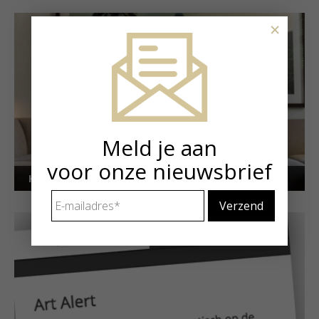
×
Meld je aan
voor onze nieuwsbrief
Kunstuitleen voor particulieren
E-
mailadres
*