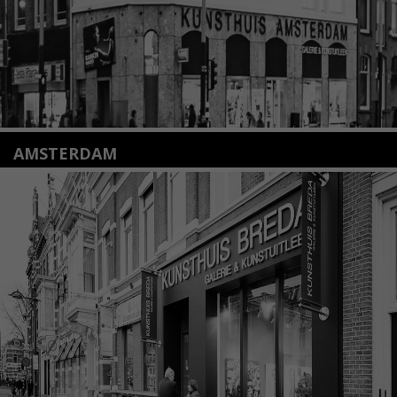
AMSTERDAM
Amstelveenseweg 135
1075 VX Amsterdam
+31 (0)20 2332546
info@kunsthuisamsterdam.nl
Lees meer