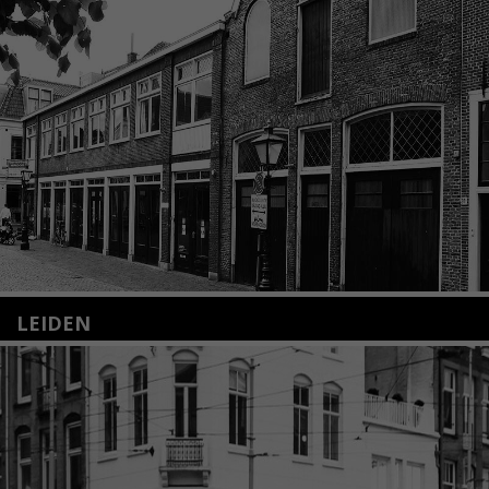
LEIDEN
Nieuwstraat 35
2312 KA Leiden
+31(0)71 – 52 84 480
info@kunsthuisleiden.nl
Lees meer