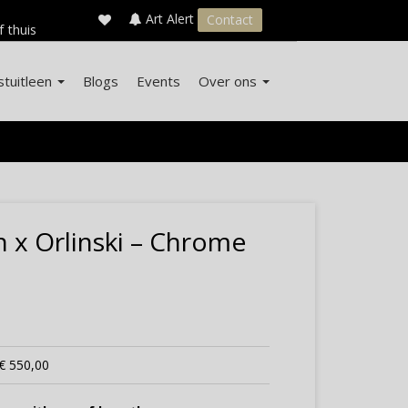
×
s
Art Alert
Contact
f thuis
stuitleen
Blogs
Events
Over ons
x Orlinski – Chrome
€ 550,00