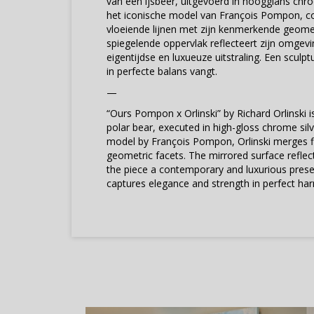
van een ijsbeer, uitgevoerd in hoogglans chro
het iconische model van François Pompon, co
vloeiende lijnen met zijn kenmerkende geomet
spiegelende oppervlak reflecteert zijn omgevi
eigentijdse en luxueuze uitstraling. Een sculpt
in perfecte balans vangt.
—
“Ours Pompon x Orlinski” by Richard Orlinski is
polar bear, executed in high-gloss chrome silve
model by François Pompon, Orlinski merges flu
geometric facets. The mirrored surface reflect
the piece a contemporary and luxurious prese
captures elegance and strength in perfect ha