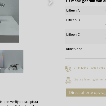
Of maak gebruik van on
Uitleen A
Uitleen B
Uitleen C
Kunstkoop
Vrijblijvend 1 week thuis
Gratis aflevering binnen
Direct offerte opvra
is een verfijnde sculptuur