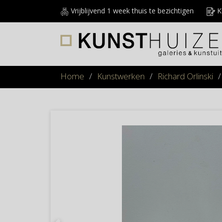
Vrijblijvend 1 week thuis te bezichtigen
Ku
Home
/
Kunstwerken
/
Richard Orlinski
/