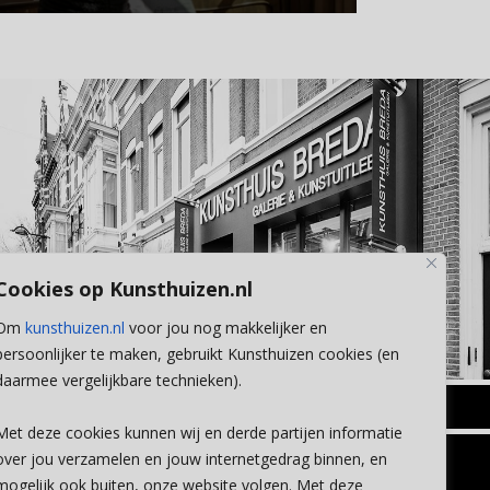
Cookies op Kunsthuizen.nl
Om
kunsthuizen.nl
voor jou nog makkelijker en
persoonlijker te maken, gebruikt Kunsthuizen cookies (en
daarmee vergelijkbare technieken).
BREDA
Met deze cookies kunnen wij en derde partijen informatie
Wilhelminastraat 11
over jou verzamelen en jouw internetgedrag binnen, en
TLEEN
CONTACT
4818 SB Breda
mogelijk ook buiten, onze website volgen. Met deze
+31 (0)76 5221309