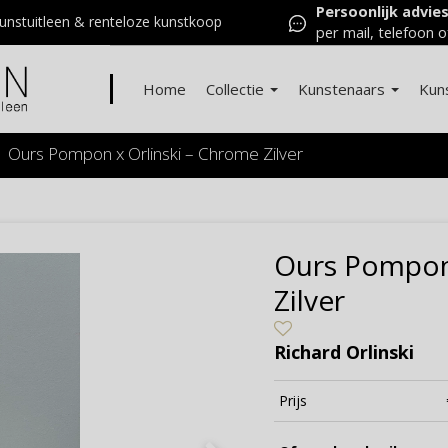
Persoonlijk advie
nstuitleen & renteloze kunstkoop
per mail, telefoon o
Home
Collectie
Kunstenaars
Kun
Ours Pompon x Orlinski – Chrome Zilver
Ours Pompon 
Zilver
Richard Orlinski
Prijs