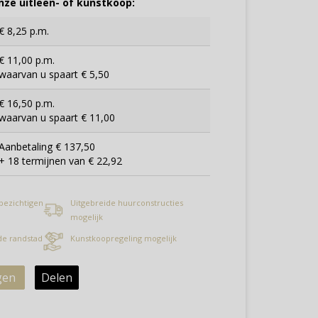
ze uitleen- of kunstkoop:
€ 8,25 p.m.
€ 11,00 p.m.
waarvan u spaart € 5,50
€ 16,50 p.m.
waarvan u spaart € 11,00
Aanbetaling € 137,50
+ 18 termijnen van € 22,92
 bezichtigen
Uitgebreide huurconstructies
mogelijk
 de randstad
Kunstkoopregeling mogelijk
gen
Delen