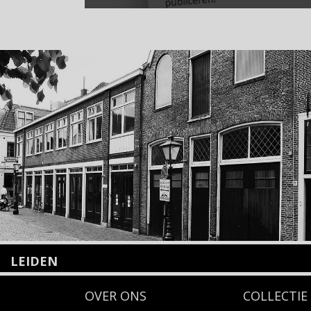
LEIDEN
Nieuwstraat 35
OVER ONS
COLLECTIE
2312 KA Leiden
+31(0)71 – 52 84 480