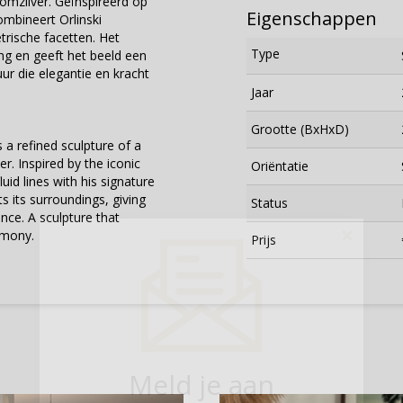
omzilver. Geïnspireerd op
Eigenschappen
mbineert Orlinski
rische facetten. Het
Type
ng en geeft het beeld een
uur die elegantie en kracht
Jaar
Grootte (BxHxD)
 a refined sculpture of a
r. Inspired by the iconic
Oriëntatie
id lines with his signature
s its surroundings, giving
Status
nce. A sculpture that
×
rmony.
Prijs
Meld je aan