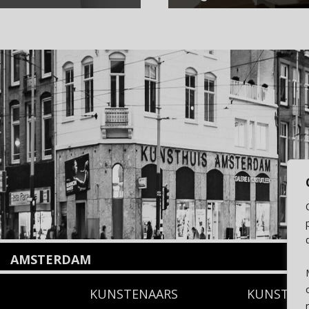
AMSTERDAM
Amstelveenseweg 135
KUNSTENAARS
KUNSTUI
1075 VX Amsterdam
+31 (0)20 2332546