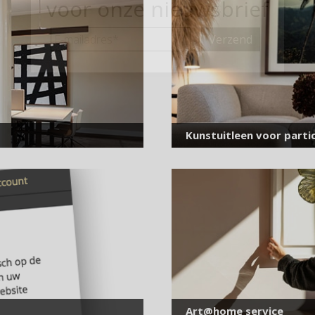
voor onze nieuwsbrief
E-
mailadres
*
Kunstuitleen voor partic
Art@home service