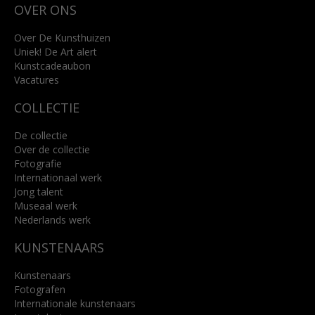
OVER ONS
4818 SB Breda
+31 (0)76 5221309
info@kunsthuisbreda.nl
Over De Kunsthuizen
Uniek! De Art alert
Kunstcadeaubon
Lees meer
Vacatures
COLLECTIE
De collectie
Over de collectie
Fotografie
Internationaal werk
Jong talent
Museaal werk
Nederlands werk
KUNSTENAARS
Kunstenaars
Fotografen
Internationale kunstenaars