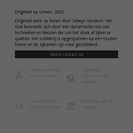
Origineel op Linnen, 2022
Origineel werk op linnen door Selwyn Senatori. Het
stuk kenmerkt zich door een dynamische mix van
technieken en kleuren die van het doek af lijken te
spatten. Het schilderij is opgespannen op een houten
frame en de zijkanten zijn mee geschilderd.
Neem contact op
Vrijblijvend 1 week
Uitgebreide
thuis bezichtigen
huurconstructies
mogelijk
Gratis aflevering
Kunstkoopregeling
binnen de randstad
mogelijk