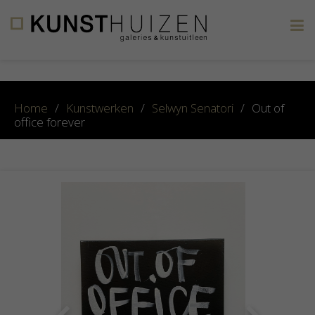
×
Home
/
Kunstwerken
/
Selwyn Senatori
/
Out of
office forever