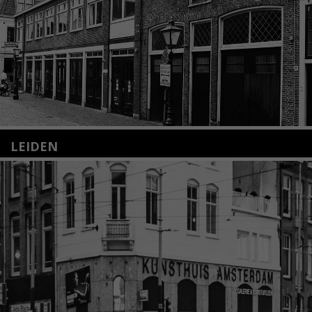
LEIDEN
Nieuwstraat 35
2312 KA Leiden
+31(0)71 – 52 84 480
info@kunsthuisleiden.nl
Lees meer