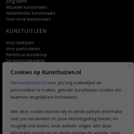
Jong talent
Museale kunstenaars
Nederlandse kunstenaars
Over onze kunstenaars
KUNSTUITLEEN
Voor bedrijven
Voor particulieren
Renteloze kunstkoop
De kunstcadeaubon
Art @ Home service
Cookies op Kunsthuizen.nl
Voordelen
Referenties
Om
kunsthuizen.nl
voor jou nog makkelijker en
Veelgestelde vragen
persoonlijker te maken, gebruikt Kunsthuizen cookies (en
CONTACT
daarmee vergelijkbare technieken).
Contact
Met deze cookies kunnen wij en derde partijen informatie
Leiden
over jou verzamelen en jouw internetgedrag binnen, en
Amsterdam
mogelijk ook buiten, onze website volgen. Met deze
Breda
Favorieten
informatie passen wij en derde partijen de website, onze