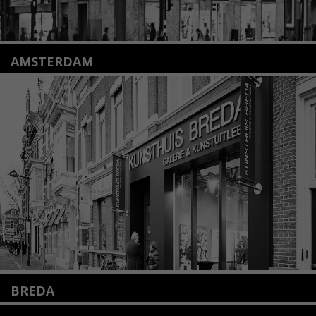
AMSTERDAM
Amstelveenseweg 135
1075 VX Amsterdam
+31 (0)20 2332546
info@kunsthuisamsterdam.nl
Lees meer
BREDA
Wilhelminastraat 11