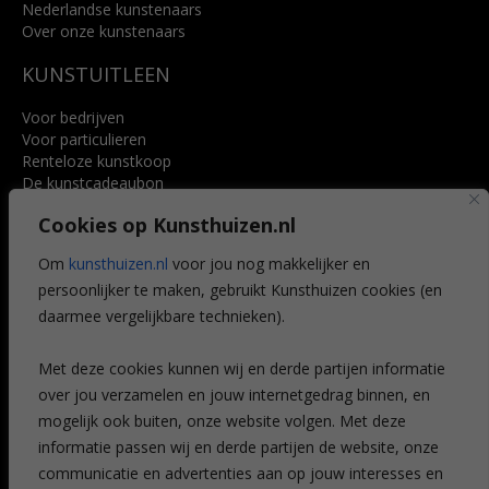
Nederlandse kunstenaars
Over onze kunstenaars
KUNSTUITLEEN
Voor bedrijven
Voor particulieren
Renteloze kunstkoop
De kunstcadeaubon
Art @ Home service
Cookies op Kunsthuizen.nl
Voordelen
Referenties
Om
kunsthuizen.nl
voor jou nog makkelijker en
Veelgestelde vragen
persoonlijker te maken, gebruikt Kunsthuizen cookies (en
CONTACT
daarmee vergelijkbare technieken).
Contact
Met deze cookies kunnen wij en derde partijen informatie
Leiden
over jou verzamelen en jouw internetgedrag binnen, en
Amsterdam
mogelijk ook buiten, onze website volgen. Met deze
Breda
Favorieten
informatie passen wij en derde partijen de website, onze
Mijn art alert
communicatie en advertenties aan op jouw interesses en