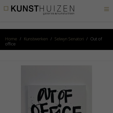
×
Home
/
Kunstwerken
/
Selwyn Senatori
/
Out of
office