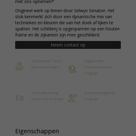
met ons opnemen*
Origineel werk op linnen door Selwyn Senatori. Het
stuk kenmerkt zich door een dynamische mix van
technieken en kleuren die van het doek af lijken te
spatten. Het schilderij is opgespannen op een houten
frame en de zijkanten zijn mee geschilderd.
Neem contact op
Vrijblijvend 1 week
Uitgebreide
thuis bezichtigen
huurconstructies
mogelijk
Gratis aflevering
Kunstkoopregeling
binnen de randstad
mogelijk
Eigenschappen