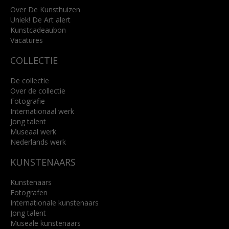
info@kunsthuisbreda.nl
Over De Kunsthuizen
Uniek! De Art alert
Kunstcadeaubon
Lees meer
Vacatures
COLLECTIE
De collectie
Over de collectie
Fotografie
Internationaal werk
Jong talent
Museaal werk
Nederlands werk
KUNSTENAARS
Kunstenaars
Fotografen
Internationale kunstenaars
Jong talent
Museale kunstenaars