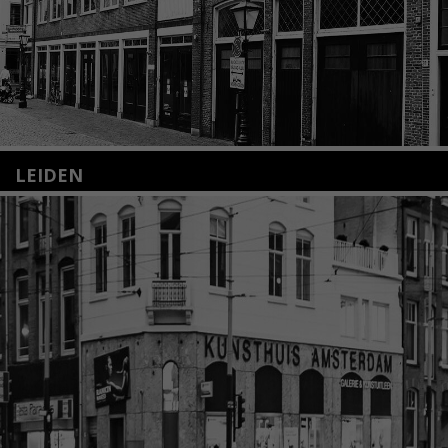
LEIDEN
Nieuwstraat 35
2312 KA Leiden
+31(0)71 – 52 84 480
info@kunsthuisleiden.nl
Lees meer