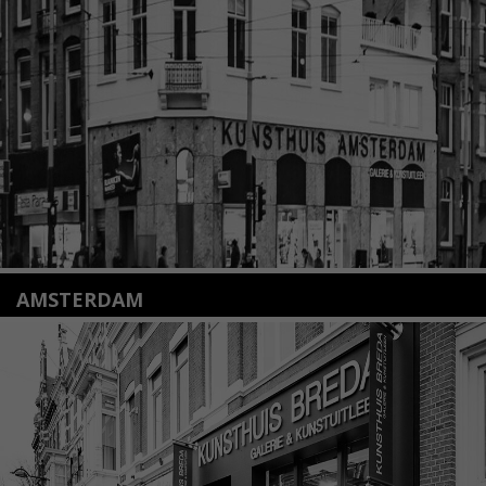
2312 KA Leiden
+31(0)71 – 52 84 480
info@kunsthuisleiden.nl
Lees meer
AMSTERDAM
Amstelveenseweg 135
1075 VX Amsterdam
+31 (0)20 2332546
info@kunsthuisamsterdam.nl
Lees meer