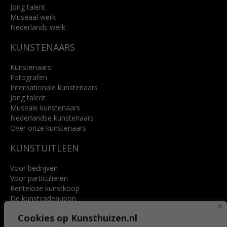
Jong talent
Museaal werk
Nederlands werk
KUNSTENAARS
Kunstenaars
Fotografen
Internationale kunstenaars
Jong talent
Museale kunstenaars
Nederlandse kunstenaars
Over onze kunstenaars
KUNSTUITLEEN
Voor bedrijven
Voor particulieren
Renteloze kunstkoop
De kunstcadeaubon
Art @ Home service
Cookies op Kunsthuizen.nl
Voordelen