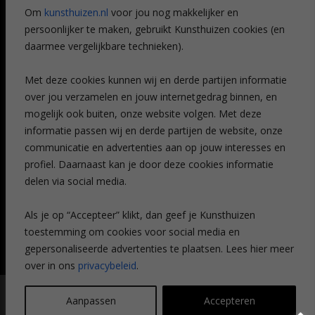
Referenties
Om
kunsthuizen.nl
voor jou nog makkelijker en
Veelgestelde vragen
persoonlijker te maken, gebruikt Kunsthuizen cookies (en
CONTACT
daarmee vergelijkbare technieken).
Contact
Met deze cookies kunnen wij en derde partijen informatie
Leiden
over jou verzamelen en jouw internetgedrag binnen, en
Amsterdam
mogelijk ook buiten, onze website volgen. Met deze
Breda
Favorieten
informatie passen wij en derde partijen de website, onze
Mijn art alert
communicatie en advertenties aan op jouw interesses en
profiel. Daarnaast kan je door deze cookies informatie
delen via social media.
NIEUWSBRIEF
Als je op “Accepteer” klikt, dan geef je Kunsthuizen
toestemming om cookies voor social media en
gepersonaliseerde advertenties te plaatsen. Lees hier meer
over in ons
privacybeleid
.
© Kunsthuizen 2026 All rights reserved |
Disclaimer
|
Privacy
Aanpassen
Accepteren
statement
| Communicatie:
Legit