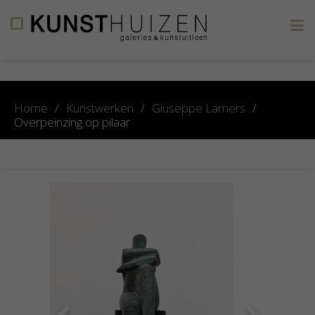
×
Home
/
Kunstwerken
/
Giuseppe Lamers
/
Overpeinzing op pilaar