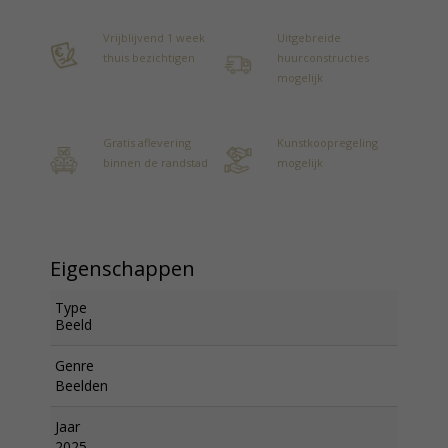
Vrijblijvend 1 week
Uitgebreide
thuis bezichtigen
huurconstructies
mogelijk
Gratis aflevering
Kunstkoopregeling
binnen de randstad
mogelijk
Eigenschappen
Type
Beeld
Genre
Beelden
Jaar
2025