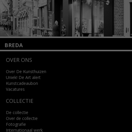
BREDA
Wilhelminastraat 11
OVER ONS
4818 SB Breda
+31 (0)76 5221309
info@kunsthuisbreda.nl
Over De Kunsthuizen
Uniek! De Art alert
Kunstcadeaubon
Lees meer
Vacatures
COLLECTIE
De collectie
Over de collectie
Fotografie
Internationaal werk