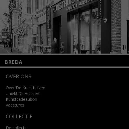
Lees meer
BREDA
Wilhelminastraat 11
OVER ONS
4818 SB Breda
+31 (0)76 5221309
info@kunsthuisbreda.nl
Over De Kunsthuizen
Uniek! De Art alert
Kunstcadeaubon
Lees meer
Vacatures
COLLECTIE
De collectie