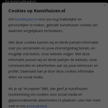
De kunstcadeaubon
Art @ Home service
Cookies op Kunsthuizen.nl
Voordelen
Referenties
Om
kunsthuizen.nl
voor jou nog makkelijker en
Veelgestelde vragen
persoonlijker te maken, gebruikt Kunsthuizen cookies (en
CONTACT
daarmee vergelijkbare technieken).
Contact
Met deze cookies kunnen wij en derde partijen informatie
Leiden
over jou verzamelen en jouw internetgedrag binnen, en
Amsterdam
mogelijk ook buiten, onze website volgen. Met deze
Breda
Favorieten
informatie passen wij en derde partijen de website, onze
Mijn art alert
communicatie en advertenties aan op jouw interesses en
profiel. Daarnaast kan je door deze cookies informatie
delen via social media.
NIEUWSBRIEF
Als je op “Accepteer” klikt, dan geef je Kunsthuizen
toestemming om cookies voor social media en
gepersonaliseerde advertenties te plaatsen. Lees hier meer
over in ons
privacybeleid
.