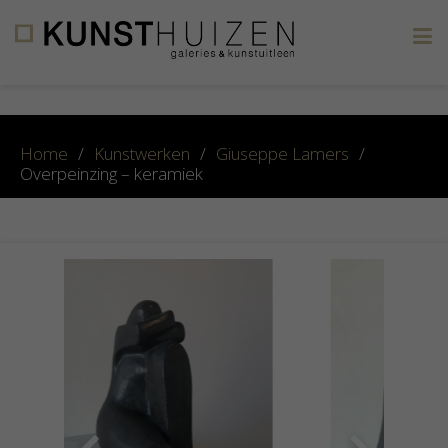
×
Home
/
Kunstwerken
/
Giuseppe Lamers
/
Overpeinzing – keramiek