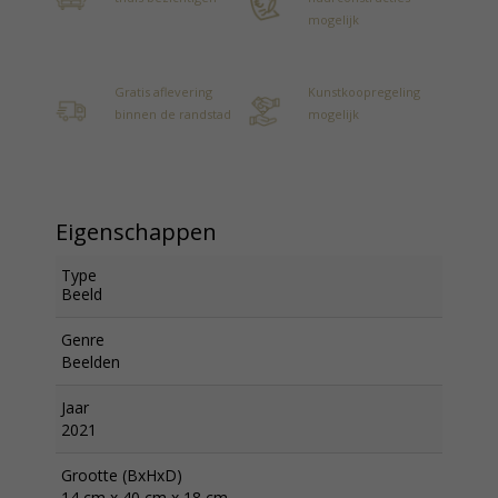
mogelijk
Gratis aflevering
Kunstkoopregeling
binnen de randstad
mogelijk
Eigenschappen
Type
Beeld
Genre
Beelden
Jaar
2021
Grootte (BxHxD)
14 cm x 40 cm x 18 cm