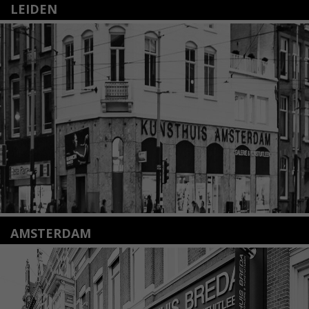
LEIDEN
Nieuwstraat 35
2312 KA Leiden
+31(0)71 – 52 84 480
info@kunsthuisleiden.nl
Lees meer
AMSTERDAM
Amstelveenseweg 135
1075 VX Amsterdam
+31 (0)20 2332546
info@kunsthuisamsterdam.nl