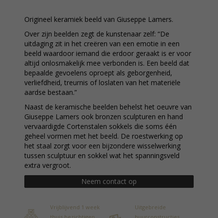
Origineel keramiek beeld van Giuseppe Lamers.
Over zijn beelden zegt de kunstenaar zelf: “De
uitdaging zit in het creëren van een emotie in een
beeld waardoor iemand die erdoor geraakt is er voor
altijd onlosmakelijk mee verbonden is. Een beeld dat
bepaalde gevoelens oproept als geborgenheid,
verliefdheid, treurnis of loslaten van het materiële
aardse bestaan.”
Naast de keramische beelden behelst het oeuvre van
Giuseppe Lamers ook bronzen sculpturen en hand
vervaardigde Cortenstalen sokkels die soms één
geheel vormen met het beeld. De roestwerking op
het staal zorgt voor een bijzondere wisselwerking
tussen sculptuur en sokkel wat het spanningsveld
extra vergroot.
Neem contact op
Vrijblijvend 1 week
Uitgebreide
thuis bezichtigen
huurconstructies