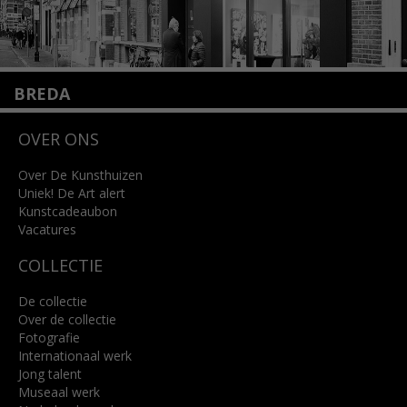
BREDA
Wilhelminastraat 11
OVER ONS
4818 SB Breda
+31 (0)76 5221309
info@kunsthuisbreda.nl
Over De Kunsthuizen
Uniek! De Art alert
Kunstcadeaubon
Lees meer
Vacatures
COLLECTIE
De collectie
Over de collectie
Fotografie
Internationaal werk
Jong talent
Museaal werk