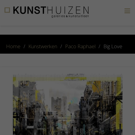
×
Home
/
Kunstwerken
/
Paco Raphael
/
Big Love