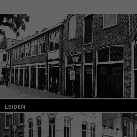
LEIDEN
Nieuwstraat 35
2312 KA Leiden
+31(0)71 – 52 84 480
info@kunsthuisleiden.nl