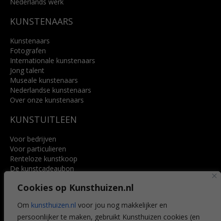
Nederlands werk
KUNSTENAARS
Kunstenaars
Fotografen
Internationale kunstenaars
Jong talent
Museale kunstenaars
Nederlandse kunstenaars
Over onze kunstenaars
KUNSTUITLEEN
Voor bedrijven
Voor particulieren
Renteloze kunstkoop
De kunstcadeaubon
Art @ Home service
Cookies op Kunsthuizen.nl
Voordelen
Referenties
Om
kunsthuizen.nl
voor jou nog makkelijker en
Veelgestelde vragen
persoonlijker te maken, gebruikt Kunsthuizen cookies (en