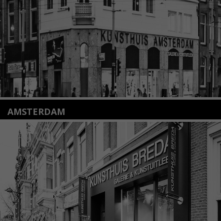
Lees meer
AMSTERDAM
Amstelveenseweg 135
1075 VX Amsterdam
+31 (0)20 2332546
info@kunsthuisamsterdam.nl
Lees meer