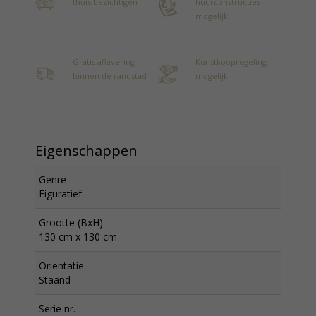
thuis bezichtigen
huurconstructies
mogelijk
Gratis aflevering
Kunstkoopregeling
binnen de randstad
mogelijk
Eigenschappen
Genre
Figuratief
Grootte (BxH)
130 cm x 130 cm
Oriëntatie
Staand
Serie nr.