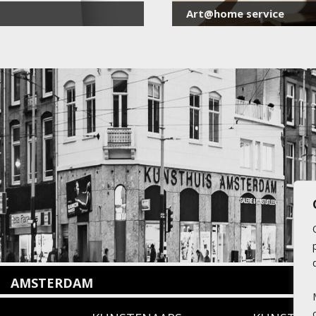
Art@home service
AMSTERDAM
Amstelveenseweg 135