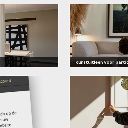
voor onze nieuwsbrief
E-
mailadres
*
Kunstuitleen voor partic