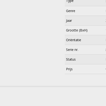
Type
Genre
Jaar
Grootte (BxH)
Oriëntatie
Serie nr.
Status
×
Prijs
Meld je aan