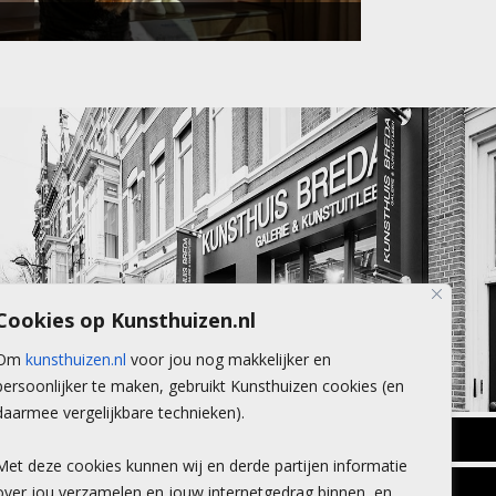
Cookies op Kunsthuizen.nl
Om
kunsthuizen.nl
voor jou nog makkelijker en
persoonlijker te maken, gebruikt Kunsthuizen cookies (en
daarmee vergelijkbare technieken).
BREDA
Met deze cookies kunnen wij en derde partijen informatie
Wilhelminastraat 11
over jou verzamelen en jouw internetgedrag binnen, en