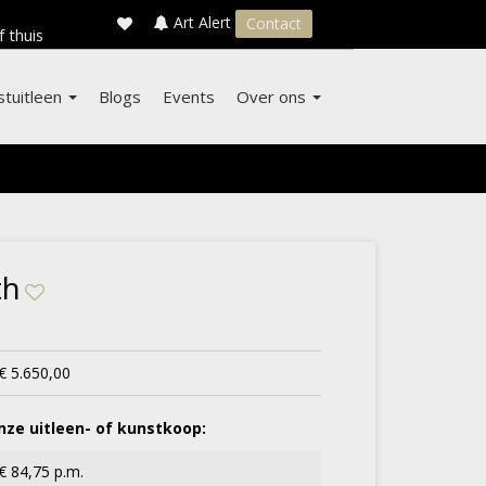
×
s
Art Alert
Contact
f thuis
stuitleen
Blogs
Events
Over ons
th
€ 5.650,00
ze uitleen- of kunstkoop:
€ 84,75 p.m.