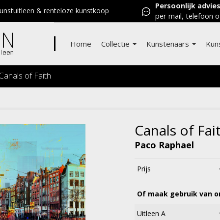
Persoonlijk advie
nstuitleen & renteloze kunstkoop
per mail, telefoon o
Home
Collectie
Kunstenaars
Kun
Canals of Faith
Canals of Fai
Paco Raphael
Prijs
Of maak gebruik van on
Uitleen A