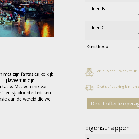
Uitleen B
Uitleen C
Kunstkoop
Vrijblijvend 1 week thuis
 met zijn fantasierijke kijk
j laveert in zijn
antasie. Met een mix van
Gratis aflevering binnen
erf- en sjabloontechnieken
nsie aan de wereld die we
Direct offerte opvra
Eigenschappen