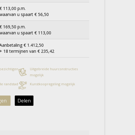
€ 113,00 p.m.
waarvan u spaart € 56,50
€ 169,50 p.m.
waarvan u spaart € 113,00
Aanbetaling € 1.412,50
+ 18 termijnen van € 235,42
 bezichtigen
Uitgebreide huurconstructies
mogelijk
 de randstad
Kunstkoopregeling mogelijk
gen
Delen