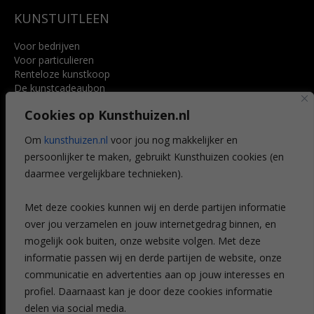
KUNSTUITLEEN
Voor bedrijven
Voor particulieren
Renteloze kunstkoop
De kunstcadeaubon
Art @ Home service
Cookies op Kunsthuizen.nl
Voordelen
Referenties
Om
kunsthuizen.nl
voor jou nog makkelijker en
Veelgestelde vragen
persoonlijker te maken, gebruikt Kunsthuizen cookies (en
CONTACT
daarmee vergelijkbare technieken).
Contact
Met deze cookies kunnen wij en derde partijen informatie
Leiden
over jou verzamelen en jouw internetgedrag binnen, en
Amsterdam
mogelijk ook buiten, onze website volgen. Met deze
Breda
Favorieten
informatie passen wij en derde partijen de website, onze
Mijn art alert
communicatie en advertenties aan op jouw interesses en
profiel. Daarnaast kan je door deze cookies informatie
delen via social media.
NIEUWSBRIEF