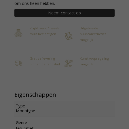
om ons heen hebben.
Neem contact op
Vrijblijvend 1 week
Uitgebreide
thuis bezichtigen
huurconstructies
mogelijk
Gratis aflevering
Kunstkoopregeling
binnen de randstad
mogelijk
Eigenschappen
Type
Monotype
Genre
Figuratief