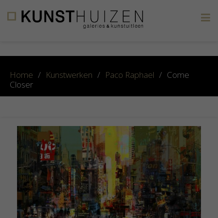
×
Home
/
Kunstwerken
/
Paco Raphael
/
Come
Closer