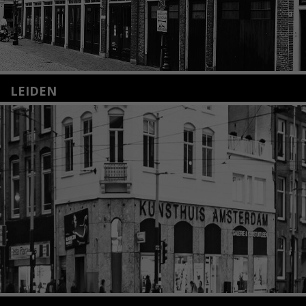
LEIDEN
Nieuwstraat 35
2312 KA Leiden
+31(0)71 – 52 84 480
info@kunsthuisleiden.nl
Lees meer