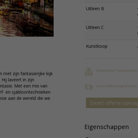
Uitleen B
Uitleen C
Kunstkoop
Vrijblijvend 1 week thuis
 met zijn fantasierijke kijk
j laveert in zijn
antasie. Met een mix van
Gratis aflevering binnen
erf- en sjabloontechnieken
nsie aan de wereld die we
Direct offerte opvra
Eigenschappen