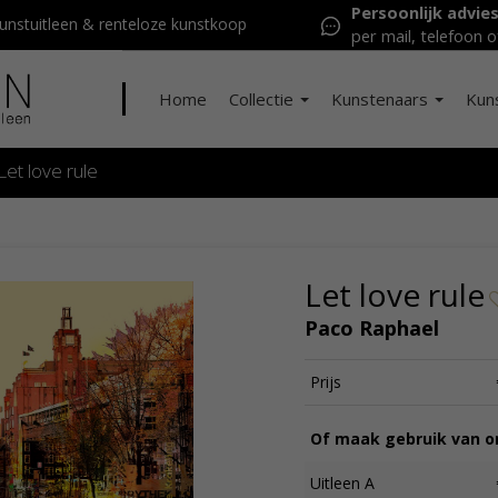
Persoonlijk advie
nstuitleen & renteloze kunstkoop
per mail, telefoon o
Home
Collectie
Kunstenaars
Kun
Let love rule
Let love rule
Paco Raphael
Prijs
Of maak gebruik van on
Uitleen A