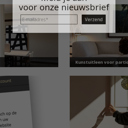
voor onze nieuwsbrief
E-
mailadres
*
Kunstuitleen voor partic