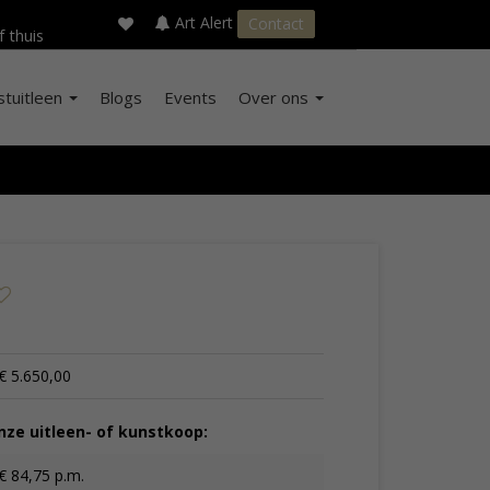
×
s
Art Alert
Contact
f thuis
stuitleen
Blogs
Events
Over ons
€ 5.650,00
ze uitleen- of kunstkoop:
€ 84,75 p.m.