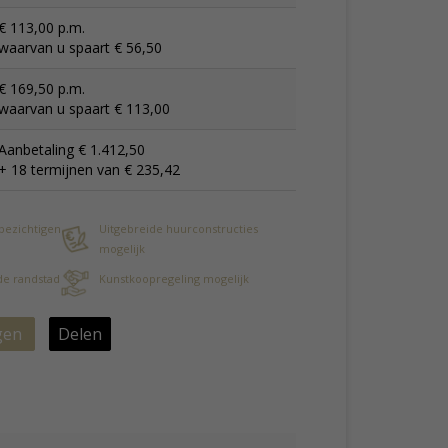
€ 113,00 p.m.
waarvan u spaart € 56,50
€ 169,50 p.m.
waarvan u spaart € 113,00
Aanbetaling € 1.412,50
+ 18 termijnen van € 235,42
 bezichtigen
Uitgebreide huurconstructies
mogelijk
 de randstad
Kunstkoopregeling mogelijk
gen
Delen