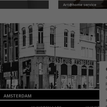
Art@home service
AMSTERDAM
Amstelveenseweg 135