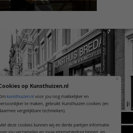
Cookies op Kunsthuizen.nl
Om
kunsthuizen.nl
voor jou nog makkelijker en
persoonlijker te maken, gebruikt Kunsthuizen cookies (en
daarmee vergelijkbare technieken).
BREDA
Met deze cookies kunnen wij en derde partijen informatie
Wilhelminastraat 11
over jou verzamelen en jouw internetgedrag binnen, en