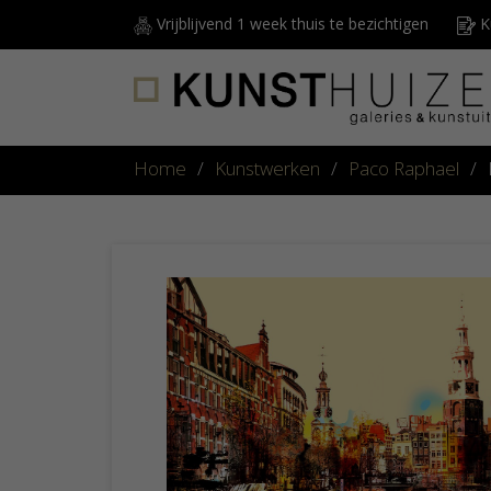
Vrijblijvend 1 week thuis te bezichtigen
Ku
Home
/
Kunstwerken
/
Paco Raphael
/