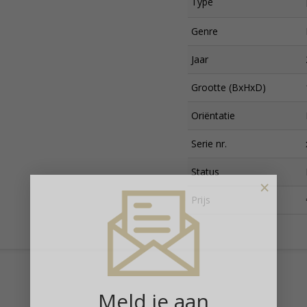
Type
Genre
Jaar
Grootte (BxHxD)
Oriëntatie
Serie nr.
Status
×
Prijs
Meld je aan