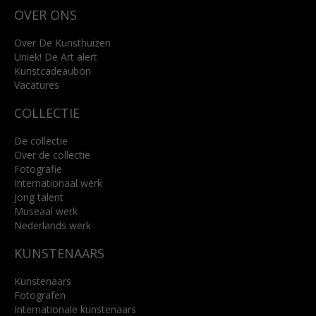
Wilhelminastraat 11
OVER ONS
4818 SB Breda
+31 (0)76 5221309
info@kunsthuisbreda.nl
Over De Kunsthuizen
Uniek! De Art alert
Kunstcadeaubon
Lees meer
Vacatures
COLLECTIE
De collectie
Over de collectie
Fotografie
Internationaal werk
Jong talent
Museaal werk
Nederlands werk
KUNSTENAARS
Kunstenaars
Fotografen
Internationale kunstenaars