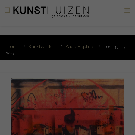
×
Home
/
Kunstwerken
/
Paco Raphael
/
Losing my
way