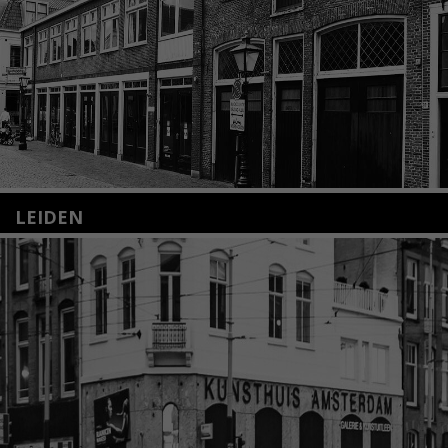
LEIDEN
Nieuwstraat 35
2312 KA Leiden
+31(0)71 – 52 84 480
info@kunsthuisleiden.nl
Lees meer