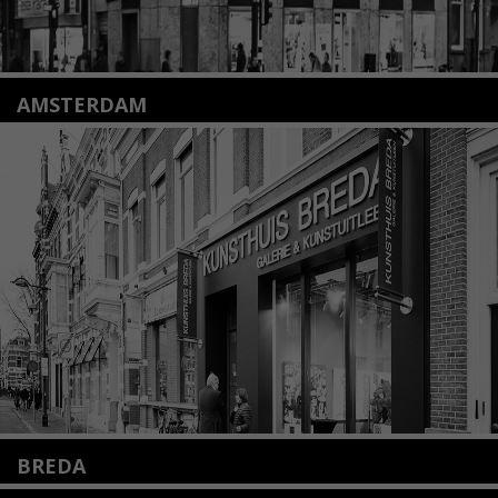
AMSTERDAM
Amstelveenseweg 135
1075 VX Amsterdam
+31 (0)20 2332546
info@kunsthuisamsterdam.nl
Lees meer
BREDA