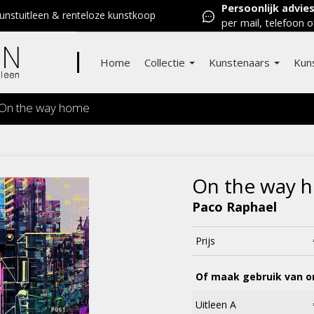
Persoonlijk advie
nstuitleen & renteloze kunstkoop
per mail, telefoon o
Home
Collectie
Kunstenaars
Kun
On the way home
On the way 
Paco Raphael
Prijs
Of maak gebruik van on
Uitleen A