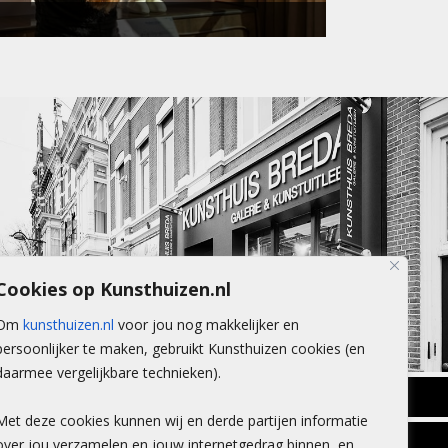
Cookies op Kunsthuizen.nl
Om
kunsthuizen.nl
voor jou nog makkelijker en
persoonlijker te maken, gebruikt Kunsthuizen cookies (en
daarmee vergelijkbare technieken).
BREDA
Met deze cookies kunnen wij en derde partijen informatie
Wilhelminastraat 11
over jou verzamelen en jouw internetgedrag binnen, en