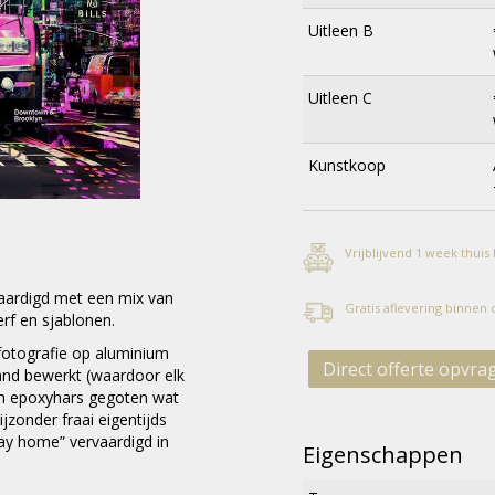
Uitleen B
Uitleen C
Kunstkoop
Vrijblijvend 1 week thuis
aardigd met een mix van
Gratis aflevering binnen
erf en sjablonen.
 fotografie op aluminium
Direct offerte opvra
and bewerkt (waardoor elk
t in epoxyhars gegoten wat
zonder fraai eigentijds
ay home” vervaardigd in
Eigenschappen