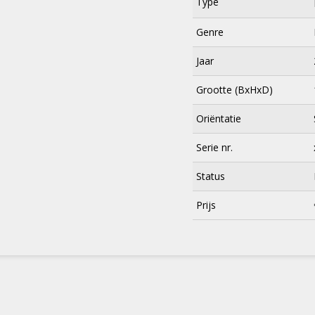
Type
Genre
Jaar
Grootte (BxHxD)
Oriëntatie
Serie nr.
Status
×
Prijs
Meld je aan