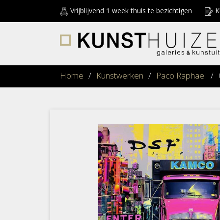
Vrijblijvend 1 week thuis te bezichtigen
Ku
Home
/
Kunstwerken
/
Paco Raphael
/