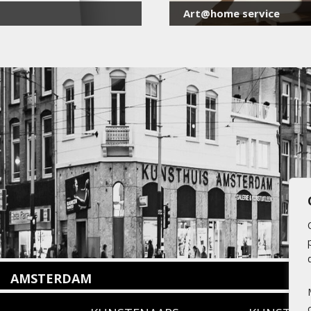
Art@home service
AMSTERDAM
Amstelveenseweg 135