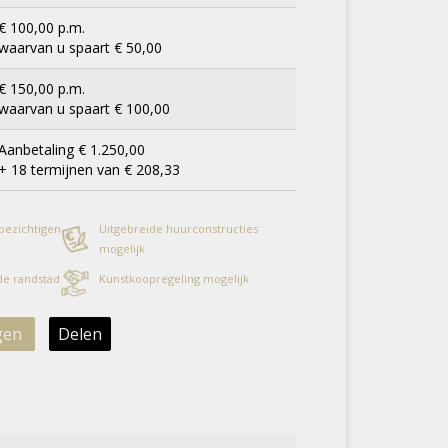
€ 100,00 p.m.
waarvan u spaart € 50,00
€ 150,00 p.m.
waarvan u spaart € 100,00
Aanbetaling € 1.250,00
+ 18 termijnen van € 208,33
 bezichtigen
Uitgebreide huurconstructies
mogelijk
 de randstad
Kunstkoopregeling mogelijk
gen
Delen