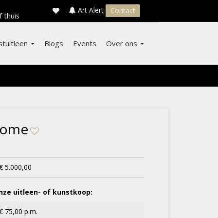
×
s
Art Alert
Contact
f thuis
stuitleen
Blogs
Events
Over ons
home
€ 5.000,00
ze uitleen- of kunstkoop:
€ 75,00 p.m.