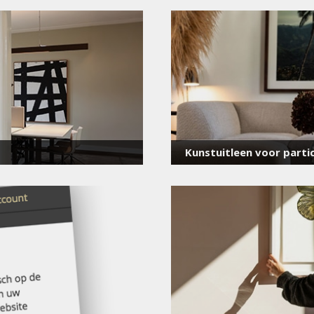
voor onze nieuwsbrief
E-
mailadres
*
Kunstuitleen voor partic