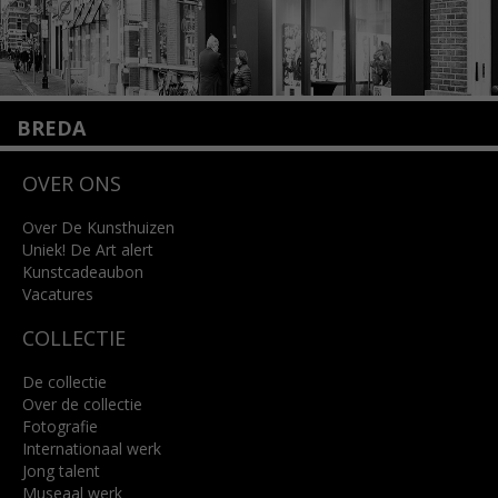
BREDA
Wilhelminastraat 11
OVER ONS
4818 SB Breda
+31 (0)76 5221309
info@kunsthuisbreda.nl
Over De Kunsthuizen
Uniek! De Art alert
Kunstcadeaubon
Lees meer
Vacatures
COLLECTIE
De collectie
Over de collectie
Fotografie
Internationaal werk
Jong talent
Museaal werk