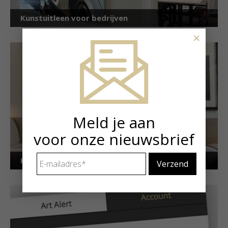
Kunstuitleen voor bedrijven
×
Meld je aan
voor onze nieuwsbrief
E-
Kunstuitleen voor particulieren
mailadres
*