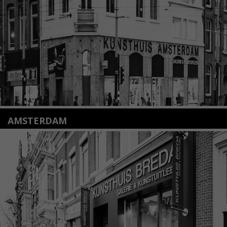
info@kunsthuisleiden.nl
Lees meer
AMSTERDAM
Amstelveenseweg 135
1075 VX Amsterdam
+31 (0)20 2332546
info@kunsthuisamsterdam.nl
Lees meer