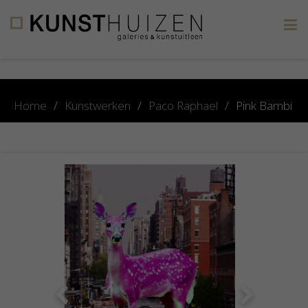
×
Home
/
Kunstwerken
/
Paco Raphael
/
Pink Bambi