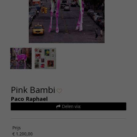
Paco-Raphael-Pink-bambi-Monotype-Oplage45-
50x60cm-Euro850-jpg-1427298478-0_full
Pink Bambi
Paco Raphael
Delen via:
Prijs
€ 1.200,00