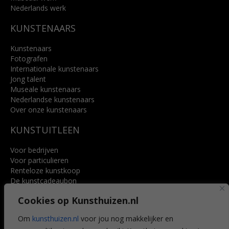
Nederlands werk
KUNSTENAARS
Kunstenaars
Fotografen
Internationale kunstenaars
Jong talent
Museale kunstenaars
Nederlandse kunstenaars
Over onze kunstenaars
KUNSTUITLEEN
Voor bedrijven
Voor particulieren
Renteloze kunstkoop
De kunstcadeaubon
Art @ Home service
Cookies op Kunsthuizen.nl
Voordelen
Referenties
Om
kunsthuizen.nl
voor jou nog makkelijker en
Veelgestelde vragen