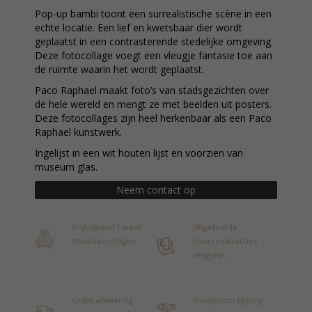
Pop-up bambi toont een surrealistische scène in een
echte locatie. Een lief en kwetsbaar dier wordt
geplaatst in een contrasterende stedelijke omgeving.
Deze fotocollage voegt een vleugje fantasie toe aan
de ruimte waarin het wordt geplaatst.
Paco Raphael maakt foto’s van stadsgezichten over
de hele wereld en mengt ze met beelden uit posters.
Deze fotocollages zijn heel herkenbaar als een Paco
Raphael kunstwerk.
Ingelijst in een wit houten lijst en voorzien van
museum glas.
Neem contact op
Vrijblijvend 1 week
Uitgebreide
thuis bezichtigen
huurconstructies
mogelijk
Gratis aflevering
Kunstkoopregeling