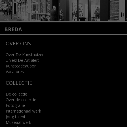
BREDA
Wilhelminastraat 11
OVER ONS
4818 SB Breda
+31 (0)76 5221309
info@kunsthuisbreda.nl
Over De Kunsthuizen
Uniek! De Art alert
Kunstcadeaubon
Lees meer
Vacatures
COLLECTIE
De collectie
Over de collectie
Fotografie
Internationaal werk
Jong talent
Museaal werk