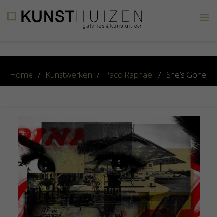
×
Home
/
Kunstwerken
/
Paco Raphael
/
She’s Gone