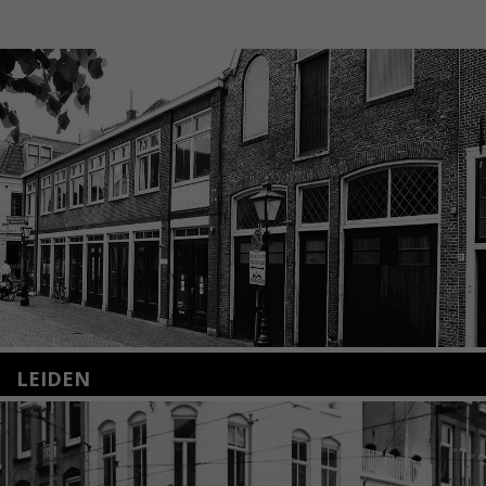
LEIDEN
Nieuwstraat 35
2312 KA Leiden
+31(0)71 – 52 84 480
info@kunsthuisleiden.nl