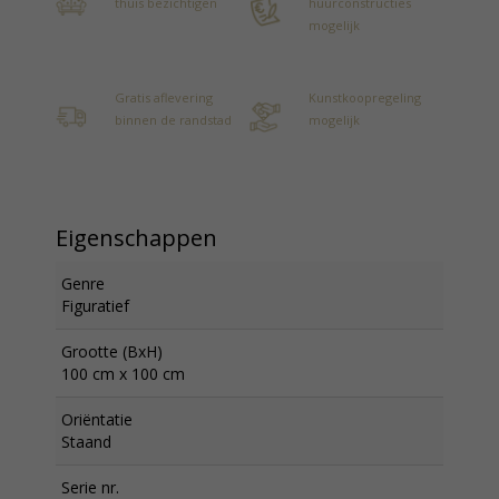
thuis bezichtigen
huurconstructies
mogelijk
Gratis aflevering
Kunstkoopregeling
binnen de randstad
mogelijk
Eigenschappen
Genre
Figuratief
Grootte (BxH)
100 cm x 100 cm
Oriëntatie
Staand
Serie nr.