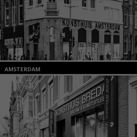
Lees meer
AMSTERDAM
Amstelveenseweg 135
1075 VX Amsterdam
+31 (0)20 2332546
info@kunsthuisamsterdam.nl
Lees meer