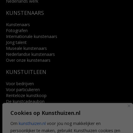
Nederlands werk
KUNSTENAARS
Kunstenaars
Fotografen
Internationale kunstenaars
Jong talent
Museale kunstenaars
Nederlandse kunstenaars
Over onze kunstenaars
KUNSTUITLEEN
Voor bedrijven
Voor particulieren
Renteloze kunstkoop
De kunstcadeaubon
Art @ Home service
Cookies op Kunsthuizen.nl
Voordelen
Referenties
Om
kunsthuizen.nl
voor jou nog makkelijker en
Veelgestelde vragen
persoonlijker te maken, gebruikt Kunsthuizen cookies (en