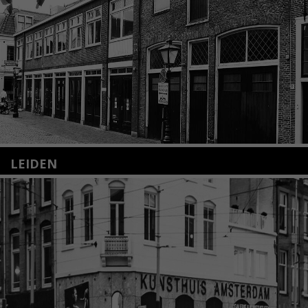
LEIDEN
Nieuwstraat 35
2312 KA Leiden
+31(0)71 – 52 84 480
info@kunsthuisleiden.nl
Lees meer