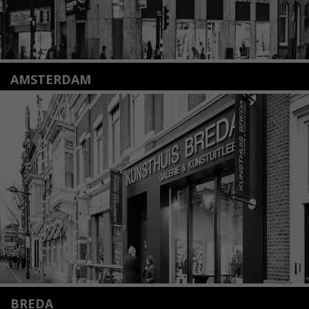
AMSTERDAM
Amstelveenseweg 135
1075 VX Amsterdam
+31 (0)20 2332546
info@kunsthuisamsterdam.nl
Lees meer
BREDA