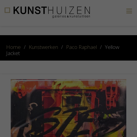
×
Home
/
Kunstwerken
/
Paco Raphael
/
Yellow
Jacket