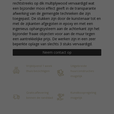
rechtstreeks op dik multiplywood vervaardigd wat
een bijzonder mooi effect geeft in de transparante
afwerking van de gemengde technieken die zijn
toegepast. De stukken zijn door de kunstenaar tot en
met de zijkanten afgegoten in epoxy en met een
ingenieus ophangsysteem aan de achterkant zijn het
bijzonder fraaie objecten voor aan de muur tegen
een aantrekkelijke prijs. De werken zijn in een zeer
beperkte oplage van slechts 3 stuks vervaardigd.
Neem contact op
Vrijblijvend 1 week
Uitgebreide
thuis bezichtigen
huurconstructies
mogelijk
Gratis aflevering
Kunstkoopregeling
binnen de randstad
mogelijk