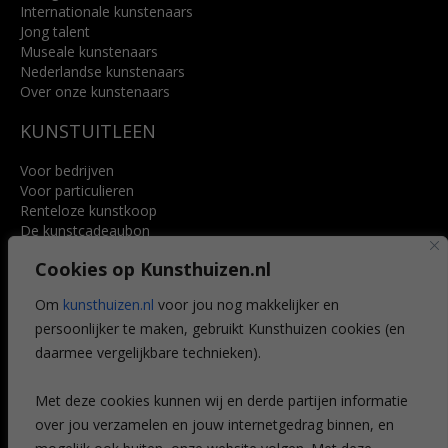
Internationale kunstenaars
Jong talent
Museale kunstenaars
Nederlandse kunstenaars
Over onze kunstenaars
KUNSTUITLEEN
Voor bedrijven
Voor particulieren
Renteloze kunstkoop
De kunstcadeaubon
Art @ Home service
Cookies op Kunsthuizen.nl
Voordelen
Referenties
Om
kunsthuizen.nl
voor jou nog makkelijker en
Veelgestelde vragen
persoonlijker te maken, gebruikt Kunsthuizen cookies (en
CONTACT
daarmee vergelijkbare technieken).
Contact
Met deze cookies kunnen wij en derde partijen informatie
Leiden
over jou verzamelen en jouw internetgedrag binnen, en
Amsterdam