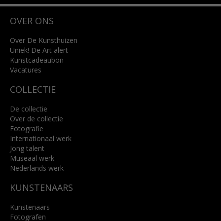
Wilhelminastraat 11
OVER ONS
4818 SB Breda
+31 (0)76 5221309
info@kunsthuisbreda.nl
Over De Kunsthuizen
Uniek! De Art alert
Kunstcadeaubon
Lees meer
Vacatures
COLLECTIE
De collectie
Over de collectie
Fotografie
Internationaal werk
Jong talent
Museaal werk
Nederlands werk
KUNSTENAARS
Kunstenaars
Fotografen