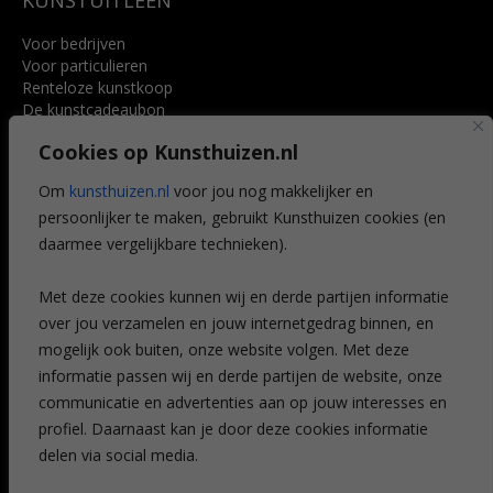
KUNSTUITLEEN
Voor bedrijven
Voor particulieren
Renteloze kunstkoop
De kunstcadeaubon
Art @ Home service
Cookies op Kunsthuizen.nl
Voordelen
Referenties
Om
kunsthuizen.nl
voor jou nog makkelijker en
Veelgestelde vragen
persoonlijker te maken, gebruikt Kunsthuizen cookies (en
CONTACT
daarmee vergelijkbare technieken).
Contact
Met deze cookies kunnen wij en derde partijen informatie
Leiden
over jou verzamelen en jouw internetgedrag binnen, en
Amsterdam
mogelijk ook buiten, onze website volgen. Met deze
Breda
Favorieten
informatie passen wij en derde partijen de website, onze
Mijn art alert
communicatie en advertenties aan op jouw interesses en
profiel. Daarnaast kan je door deze cookies informatie
delen via social media.
NIEUWSBRIEF