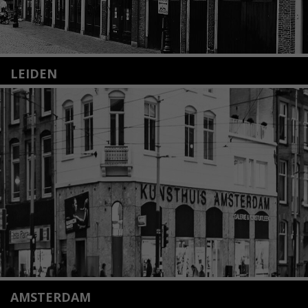
LEIDEN
Nieuwstraat 35
2312 KA Leiden
+31(0)71 – 52 84 480
info@kunsthuisleiden.nl
Lees meer
AMSTERDAM