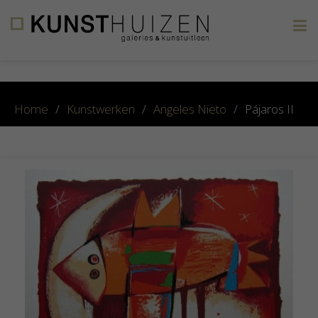
×
Home
/
Kunstwerken
/
Angeles Nieto
/
Pájaros II