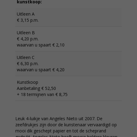
kunstkoop:
Uitleen A
€ 3,15 p.m.
Uitleen B
€ 4,20 p.m.
waarvan u spaart € 2,10
Uitleen C
€ 6,30 p.m.
waarvan u spaart € 4,20
Kunstkoop
Aanbetaling € 52,50
+ 18 termijnen van € 8,75
Leuk 4-luikje van Angeles Nieto uit 2007. De
zeefdrukjes zijn door de kunstenaar vervaardigd op
mooi dik geschept papier en tot de scheprand
gedrukt. Angeles Nieto heeft mooie heldere kleuren