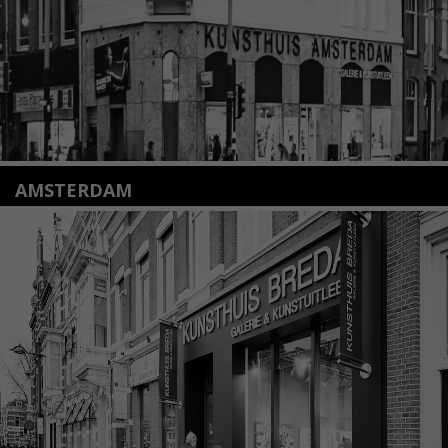
Lees meer
AMSTERDAM
Amstelveenseweg 135
1075 VX Amsterdam
+31 (0)20 2332546
info@kunsthuisamsterdam.nl
Lees meer