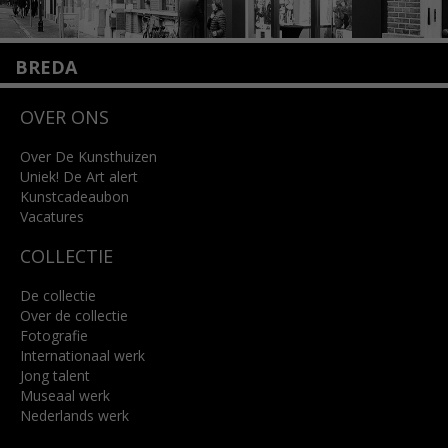
BREDA
Wilhelminastraat 11
OVER ONS
4818 SB Breda
+31 (0)76 5221309
info@kunsthuisbreda.nl
Over De Kunsthuizen
Uniek! De Art alert
Kunstcadeaubon
Lees meer
Vacatures
COLLECTIE
De collectie
Over de collectie
Fotografie
Internationaal werk
Jong talent
Museaal werk
Nederlands werk