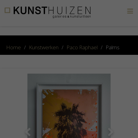
×
Home
/
Kunstwerken
/
Paco Raphael
/
Palms