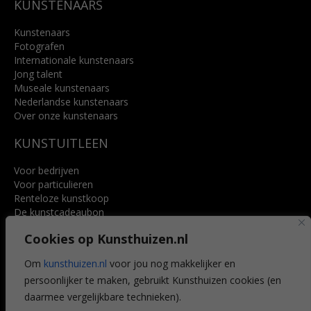
KUNSTENAARS
Kunstenaars
Fotografen
Internationale kunstenaars
Jong talent
Museale kunstenaars
Nederlandse kunstenaars
Over onze kunstenaars
KUNSTUITLEEN
Voor bedrijven
Voor particulieren
Renteloze kunstkoop
De kunstcadeaubon
Art @ Home service
Cookies op Kunsthuizen.nl
Voordelen
Referenties
Om
kunsthuizen.nl
voor jou nog makkelijker en
Veelgestelde vragen
persoonlijker te maken, gebruikt Kunsthuizen cookies (en
CONTACT
daarmee vergelijkbare technieken).