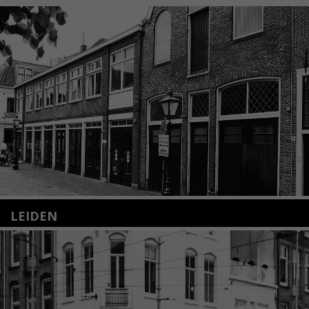
LEIDEN
Nieuwstraat 35
2312 KA Leiden
+31(0)71 – 52 84 480
info@kunsthuisleiden.nl