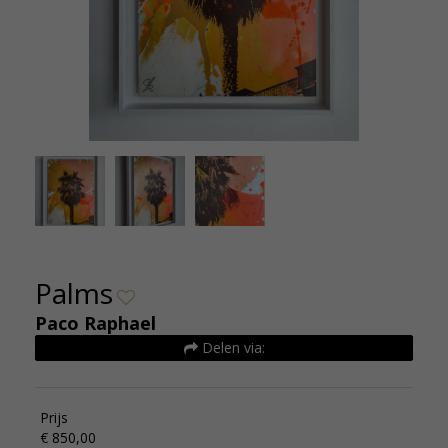
Paco Raphael Palm 30x39 Kunsthuizen (3)
Pac
Palms
Paco Raphael
Delen via:
Prijs
€ 850,00