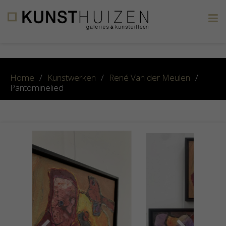
×
Home
/
Kunstwerken
/
René Van der Meulen
/
Pantominelied