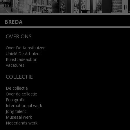
BREDA
Wilhelminastraat 11
OVER ONS
4818 SB Breda
+31 (0)76 5221309
info@kunsthuisbreda.nl
Over De Kunsthuizen
Uniek! De Art alert
Kunstcadeaubon
Lees meer
Vacatures
COLLECTIE
De collectie
Over de collectie
Fotografie
Internationaal werk
Jong talent
Museaal werk
Nederlands werk