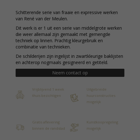
Schitterende serie van fraaie en expressive werken
van René van der Meulen.
Dit werk is er 1 uit een serie van middelgrote werken
die weer allemaal zijn gemaakt met gemengde
techniek op linnen. Prachtig kleurgebruik en
combinatie van technieken.
De schilderijen zijn ingelijst in zwartkleurige baklijsten
en achterop nogmaals gesigneerd en getiteld.
Neem contact op
Vrijblijvend 1 week
Uitgebreide
thuis bezichtigen
huurconstructies
mogelijk
Gratis aflevering
Kunstkoopregeling
binnen de randstad
mogelijk