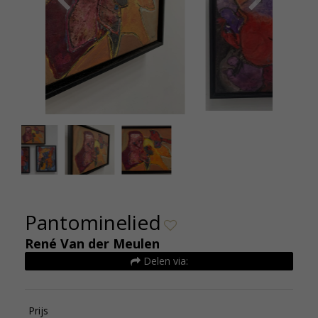
IMG_7828.HEIC
Ren
Pantominelied
René Van der Meulen
Delen via:
Prijs