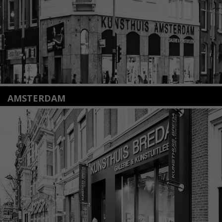
Lees meer
AMSTERDAM
Amstelveenseweg 135
1075 VX Amsterdam
+31 (0)20 2332546
info@kunsthuisamsterdam.nl
Lees meer