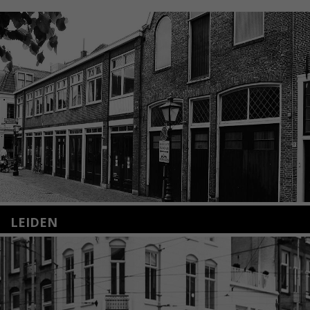
LEIDEN
Nieuwstraat 35
2312 KA Leiden
+31(0)71 – 52 84 480
info@kunsthuisleiden.nl