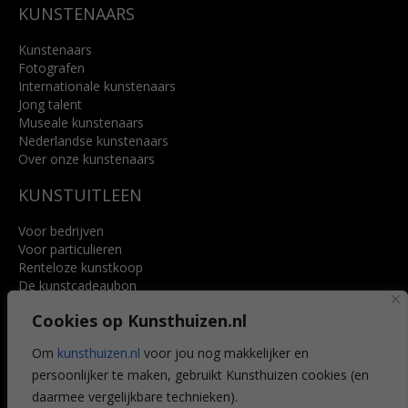
KUNSTENAARS
Kunstenaars
Fotografen
Internationale kunstenaars
Jong talent
Museale kunstenaars
Nederlandse kunstenaars
Over onze kunstenaars
KUNSTUITLEEN
Voor bedrijven
Voor particulieren
Renteloze kunstkoop
De kunstcadeaubon
Art @ Home service
Cookies op Kunsthuizen.nl
Voordelen
Referenties
Om
kunsthuizen.nl
voor jou nog makkelijker en
Veelgestelde vragen
persoonlijker te maken, gebruikt Kunsthuizen cookies (en
CONTACT
daarmee vergelijkbare technieken).