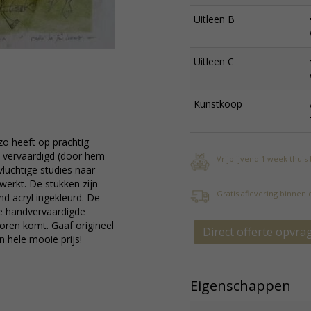
Uitleen B
Uitleen C
Kunstkoop
zo heeft op prachtig
 vervaardigd (door hem
Vrijblijvend 1 week thuis
luchtige studies naar
itwerkt. De stukken zijn
Gratis aflevering binnen
d acryl ingekleurd. De
aie handvervaardigde
oren komt. Gaaf origineel
Direct offerte opvra
 hele mooie prijs!
Eigenschappen