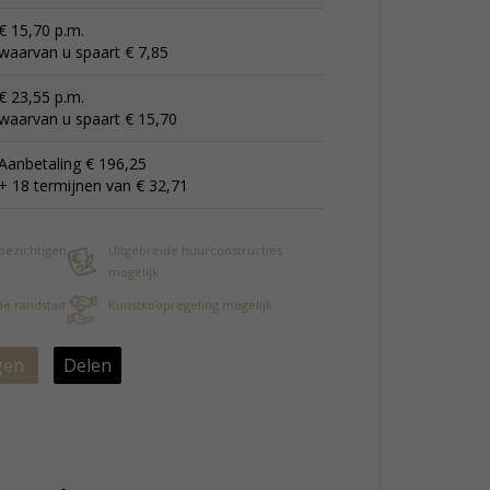
€ 15,70 p.m.
waarvan u spaart € 7,85
€ 23,55 p.m.
waarvan u spaart € 15,70
Aanbetaling € 196,25
+ 18 termijnen van € 32,71
 bezichtigen
Uitgebreide huurconstructies
mogelijk
 de randstad
Kunstkoopregeling mogelijk
gen
Delen