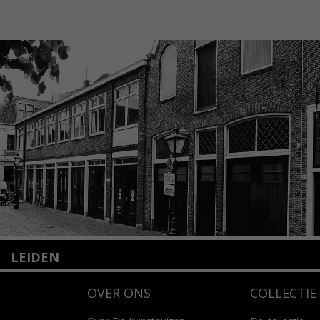
LEIDEN
Nieuwstraat 35
OVER ONS
COLLECTIE
2312 KA Leiden
+31(0)71 – 52 84 480