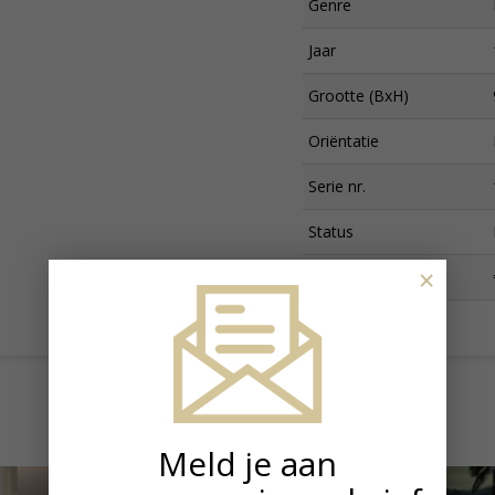
Genre
Jaar
Grootte (BxH)
Oriëntatie
Serie nr.
Status
×
Prijs
Meld je aan