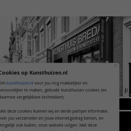
Cookies op Kunsthuizen.nl
Om
kunsthuizen.nl
voor jou nog makkelijker en
persoonlijker te maken, gebruikt Kunsthuizen cookies (en
daarmee vergelijkbare technieken).
BREDA
Met deze cookies kunnen wij en derde partijen informatie
Wilhelminastraat 11
over jou verzamelen en jouw internetgedrag binnen, en
TLEEN
CONTACT
4818 SB Breda
mogelijk ook buiten, onze website volgen. Met deze
+31 (0)76 5221309