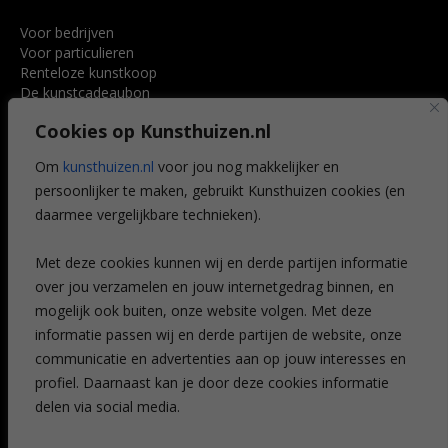
Voor bedrijven
Voor particulieren
Renteloze kunstkoop
De kunstcadeaubon
Art @ Home service
Cookies op Kunsthuizen.nl
Voordelen
Referenties
Om
kunsthuizen.nl
voor jou nog makkelijker en
Veelgestelde vragen
persoonlijker te maken, gebruikt Kunsthuizen cookies (en
CONTACT
daarmee vergelijkbare technieken).
Contact
Met deze cookies kunnen wij en derde partijen informatie
Leiden
over jou verzamelen en jouw internetgedrag binnen, en
Amsterdam
mogelijk ook buiten, onze website volgen. Met deze
Breda
Favorieten
informatie passen wij en derde partijen de website, onze
Mijn art alert
communicatie en advertenties aan op jouw interesses en
profiel. Daarnaast kan je door deze cookies informatie
delen via social media.
NIEUWSBRIEF