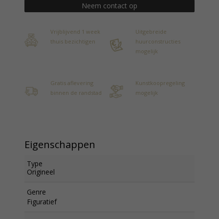
Neem contact op
Vrijblijvend 1 week
Uitgebreide
thuis bezichtigen
huurconstructies
mogelijk
Gratis aflevering
Kunstkoopregeling
binnen de randstad
mogelijk
Eigenschappen
Type
Origineel
Genre
Figuratief