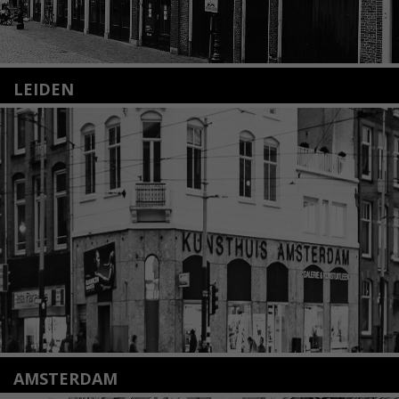
LEIDEN
Nieuwstraat 35
2312 KA Leiden
+31(0)71 – 52 84 480
info@kunsthuisleiden.nl
Lees meer
AMSTERDAM