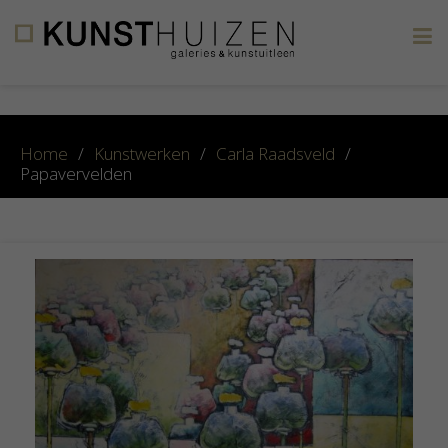
×
Home
/
Kunstwerken
/
Carla Raadsveld
/
Papavervelden