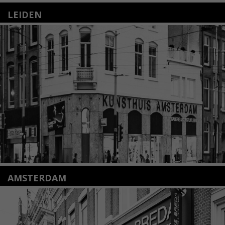
LEIDEN
Nieuwstraat 35
2312 KA Leiden
+31(0)71 – 52 84 480
info@kunsthuisleiden.nl
Lees meer
AMSTERDAM
Amstelveenseweg 135
1075 VX Amsterdam
+31 (0)20 2332546
info@kunsthuisamsterdam.nl