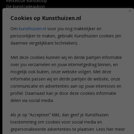
Renteloze kunstkoop
De kunstcadeaubon
Art @ Home service
Cookies op Kunsthuizen.nl
Voordelen
Referenties
Om
kunsthuizen.nl
voor jou nog makkelijker en
Veelgestelde vragen
persoonlijker te maken, gebruikt Kunsthuizen cookies (en
CONTACT
daarmee vergelijkbare technieken).
Contact
Met deze cookies kunnen wij en derde partijen informatie
Leiden
over jou verzamelen en jouw internetgedrag binnen, en
Amsterdam
mogelijk ook buiten, onze website volgen. Met deze
Breda
Favorieten
informatie passen wij en derde partijen de website, onze
Mijn art alert
communicatie en advertenties aan op jouw interesses en
profiel. Daarnaast kan je door deze cookies informatie
delen via social media.
NIEUWSBRIEF
Als je op “Accepteer” klikt, dan geef je Kunsthuizen
toestemming om cookies voor social media en
gepersonaliseerde advertenties te plaatsen. Lees hier meer