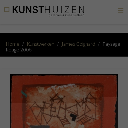
×
Home
/
Kunstwerken
/
James Coignard
/
Paysage
Rouge 2006