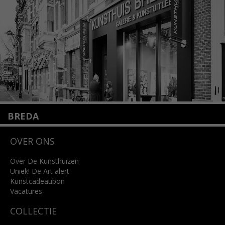
Lees meer
BREDA
Wilhelminastraat 11
OVER ONS
4818 SB Breda
+31 (0)76 5221309
info@kunsthuisbreda.nl
Over De Kunsthuizen
Uniek! De Art alert
Kunstcadeaubon
Lees meer
Vacatures
COLLECTIE