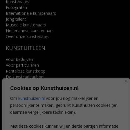
Kunstenaars
Fotografen
Internationale kunstenaars
Jong talent
Museale kunstenaars
Nederlandse kunstenaars
Over onze kunstenaars
KUNSTUITLEEN
Voor bedrijven
Voor particulieren
Renteloze kunstkoop
De kunstcadeaubon
Art @ Home service
Cookies op Kunsthuizen.nl
Voordelen
Referenties
Om
kunsthuizen.nl
voor jou nog makkelijker en
Veelgestelde vragen
persoonlijker te maken, gebruikt Kunsthuizen cookies (en
CONTACT
daarmee vergelijkbare technieken).
Contact
Met deze cookies kunnen wij en derde partijen informatie
Leiden