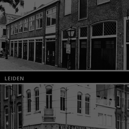
LEIDEN
Nieuwstraat 35
2312 KA Leiden
+31(0)71 – 52 84 480
info@kunsthuisleiden.nl
Lees meer