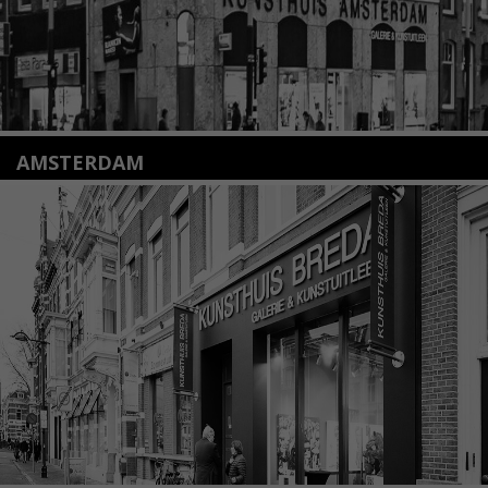
AMSTERDAM
Amstelveenseweg 135
1075 VX Amsterdam
+31 (0)20 2332546
info@kunsthuisamsterdam.nl
Lees meer