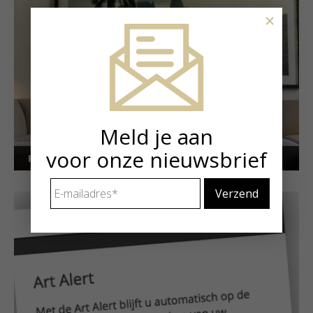
×
Meld je aan
voor onze nieuwsbrief
Kunstuitleen voor particulieren
E-
mailadres
*