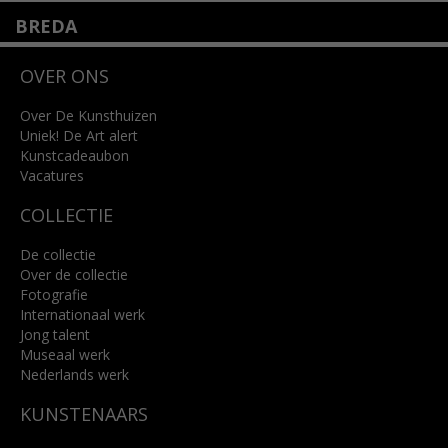
BREDA
Wilhelminastraat 11
OVER ONS
4818 SB Breda
+31 (0)76 5221309
info@kunsthuisbreda.nl
Over De Kunsthuizen
Uniek! De Art alert
Kunstcadeaubon
Lees meer
Vacatures
COLLECTIE
De collectie
Over de collectie
Fotografie
Internationaal werk
Jong talent
Museaal werk
Nederlands werk
KUNSTENAARS