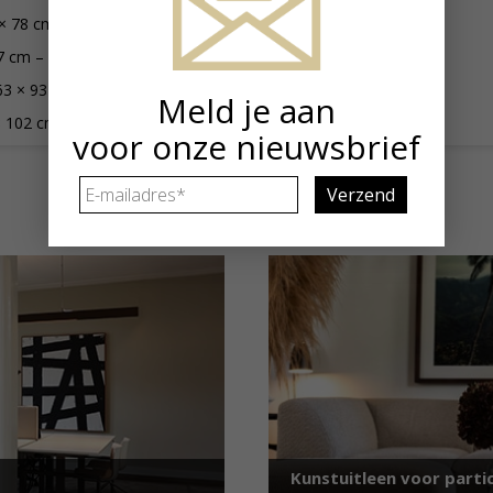
× 78 cm – Edition 5
7 cm – Edition 5
63 × 93 cm – Edition 5
Meld je aan
× 102 cm – Edition 5
voor onze nieuwsbrief
E-
mailadres
*
Kunstuitleen voor partic