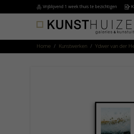
Vrijblijvend 1 week thuis te bezichtigen
Ku
Home
/
Kunstwerken
/
Ydwer van der H