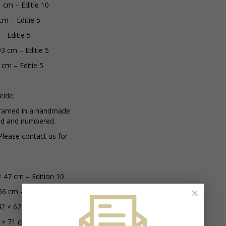
1 cm – Editie 10
 cm – Editie 5
 – Editie 5
93 cm – Editie 5
2 cm – Editie 5
eide.
framed in a handmade
ed and numbered.
 Please contact us for
× 47 cm – Edition 10
×
56 cm – Edition 10
42 × 62 cm – Edition 10
 × 71 cm – Edition 10