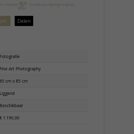
 de randstad
Kunstkoopregeling mogelijk
gen
Delen
Fotografie
Fine Art Photography
85 cm x 85 cm
Liggend
Beschikbaar
€ 1.190,00