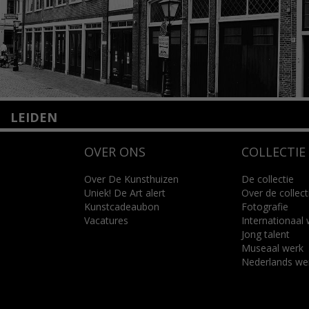
LEIDEN
Nieuwstraat 35
OVER ONS
COLLECTIE
2312 KA Leiden
+31(0)71 – 52 84 480
info@kunsthuisleiden.nl
Over De Kunsthuizen
De collectie
Uniek! De Art alert
Over de collect
Kunstcadeaubon
Fotografie
Lees meer
Vacatures
Internationaal
Jong talent
Museaal werk
Nederlands we