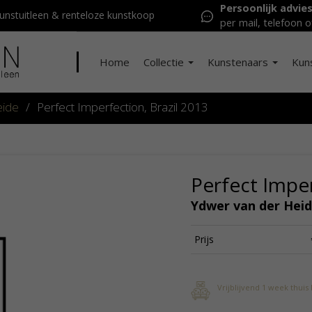
Persoonlijk advie
nstuitleen & renteloze kunstkoop
per mail, telefoon o
Home
Collectie
Kunstenaars
Kun
eide
/
Perfect Imperfection, Brazil 2013
Perfect Imper
Ydwer van der Hei
Prijs
Vrijblijvend 1 week thuis