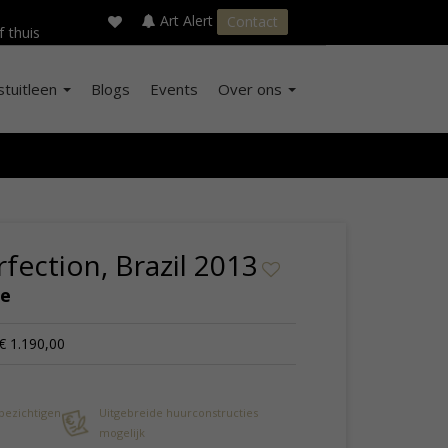
×
s
Art Alert
Contact
f thuis
stuitleen
Blogs
Events
Over ons
fection, Brazil 2013
de
€ 1.190,00
 bezichtigen
Uitgebreide huurconstructies
mogelijk