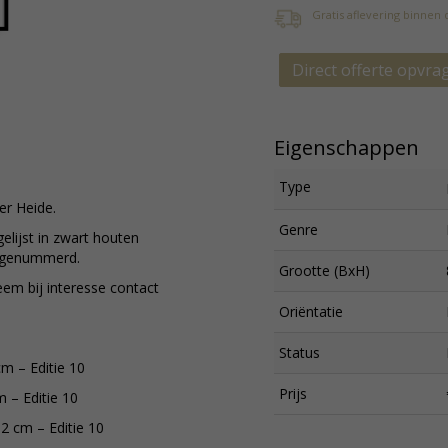
Gratis aflevering binnen
Direct offerte opvra
Eigenschappen
Type
er Heide.
Genre
lijst in zwart houten
n genummerd.
Grootte (BxH)
eem bij interesse contact
Oriëntatie
Status
cm – Editie 10
Prijs
m – Editie 10
62 cm – Editie 10