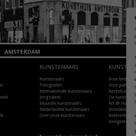
AMSTERDAM
Amstelveenseweg 135
KUNSTENAARS
KUNSTUI
1075 VX Amsterdam
+31 (0)20 2332546
info@kunsthuisamsterdam.nl
Kunstenaars
Voor bedrijve
ie
Fotografen
Voor particuli
Internationale kunstenaars
Renteloze ku
Lees meer
 werk
Jong talent
De kunstcad
Museale kunstenaars
Art @ Home s
Nederlandse kunstenaars
Voordelen
rk
Over onze kunstenaars
Referenties
Veelgestelde 