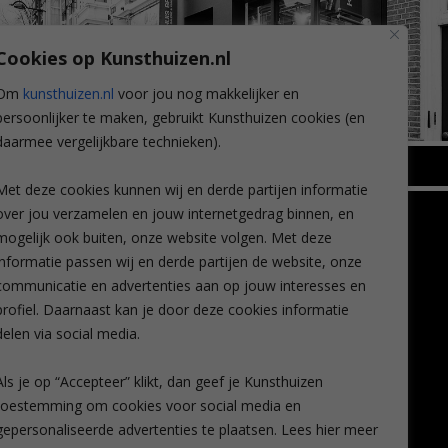
Cookies op Kunsthuizen.nl
Om
kunsthuizen.nl
voor jou nog makkelijker en
persoonlijker te maken, gebruikt Kunsthuizen cookies (en
daarmee vergelijkbare technieken).
BREDA
Met deze cookies kunnen wij en derde partijen informatie
Wilhelminastraat 11
over jou verzamelen en jouw internetgedrag binnen, en
TLEEN
CONTACT
4818 SB Breda
mogelijk ook buiten, onze website volgen. Met deze
+31 (0)76 5221309
n
info@kunsthuisbreda.nl
Contact
informatie passen wij en derde partijen de website, onze
eren
Leiden
communicatie en advertenties aan op jouw interesses en
nstkoop
Amsterdam
profiel. Daarnaast kan je door deze cookies informatie
Lees meer
eaubon
Breda
delen via social media.
ervice
Favorieten
Mijn art alert
Als je op “Accepteer” klikt, dan geef je Kunsthuizen
vragen
toestemming om cookies voor social media en
gepersonaliseerde advertenties te plaatsen. Lees hier meer