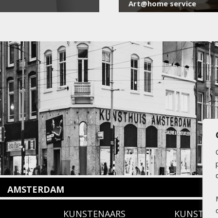
Art@home service
AMSTERDAM
Amstelveenseweg 135
KUNSTENAARS
KUNSTUI
1075 VX Amsterdam