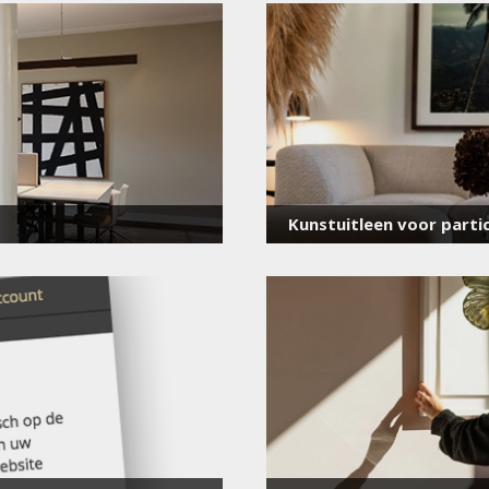
voor onze nieuwsbrief
E-
mailadres
*
Kunstuitleen voor partic