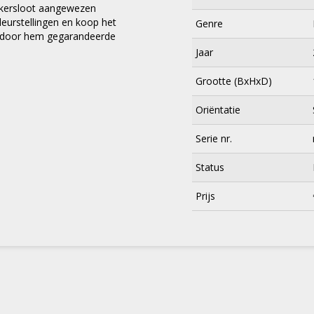
onkersloot aangewezen
eurstellingen en koop het
Genre
de door hem gegarandeerde
Jaar
Grootte (BxHxD)
Oriëntatie
Serie nr.
Status
×
Prijs
Meld je aan