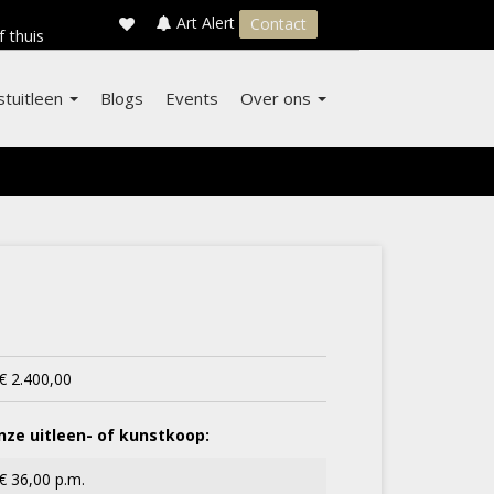
×
s
Art Alert
Contact
f thuis
stuitleen
Blogs
Events
Over ons
€ 2.400,00
ze uitleen- of kunstkoop:
€ 36,00 p.m.