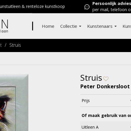
Persoonlijk advie
nstuitleen & renteloze kunstkoop
per mail, telefoon o
Home
Collectie
Kunstenaars
Kun
t
/
Struis
Struis
Peter Donkersloot
Prijs
Of maak gebruik van on
Uitleen A