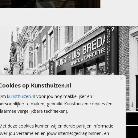
Cookies op Kunsthuizen.nl
Om
kunsthuizen.nl
voor jou nog makkelijker en
persoonlijker te maken, gebruikt Kunsthuizen cookies (en
daarmee vergelijkbare technieken).
BREDA
Met deze cookies kunnen wij en derde partijen informatie
Wilhelminastraat 11
over jou verzamelen en jouw internetgedrag binnen, en
TLEEN
CONTACT
4818 SB Breda