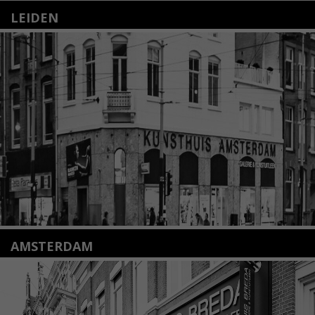
LEIDEN
Nieuwstraat 35
2312 KA Leiden
+31(0)71 – 52 84 480
info@kunsthuisleiden.nl
Lees meer
AMSTERDAM
Amstelveenseweg 135
1075 VX Amsterdam
+31 (0)20 2332546
info@kunsthuisamsterdam.nl