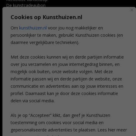
De kunstcadeaubon
Art @ Home service
Cookies op Kunsthuizen.nl
Voordelen
Referenties
Om
kunsthuizen.nl
voor jou nog makkelijker en
Veelgestelde vragen
persoonlijker te maken, gebruikt Kunsthuizen cookies (en
CONTACT
daarmee vergelijkbare technieken).
Contact
Met deze cookies kunnen wij en derde partijen informatie
Leiden
over jou verzamelen en jouw internetgedrag binnen, en
Amsterdam
mogelijk ook buiten, onze website volgen. Met deze
Breda
Favorieten
informatie passen wij en derde partijen de website, onze
Mijn art alert
communicatie en advertenties aan op jouw interesses en
profiel. Daarnaast kan je door deze cookies informatie
delen via social media.
NIEUWSBRIEF
Als je op “Accepteer” klikt, dan geef je Kunsthuizen
toestemming om cookies voor social media en
gepersonaliseerde advertenties te plaatsen. Lees hier meer