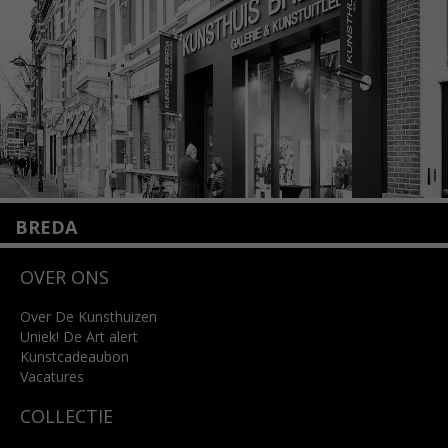
Lees meer
BREDA
Wilhelminastraat 11
OVER ONS
4818 SB Breda
+31 (0)76 5221309
info@kunsthuisbreda.nl
Over De Kunsthuizen
Uniek! De Art alert
Kunstcadeaubon
Lees meer
Vacatures
COLLECTIE