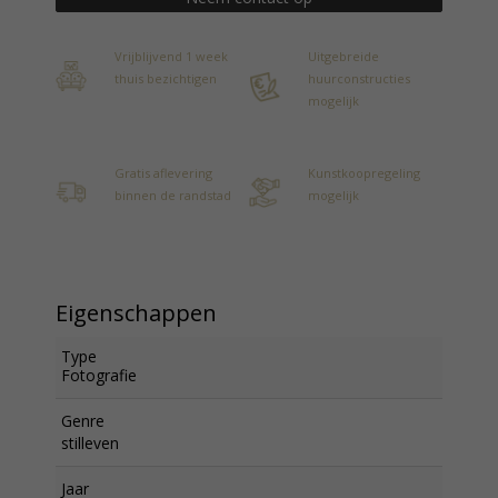
Vrijblijvend 1 week
Uitgebreide
thuis bezichtigen
huurconstructies
mogelijk
Gratis aflevering
Kunstkoopregeling
binnen de randstad
mogelijk
Eigenschappen
Type
Fotografie
Genre
stilleven
Jaar