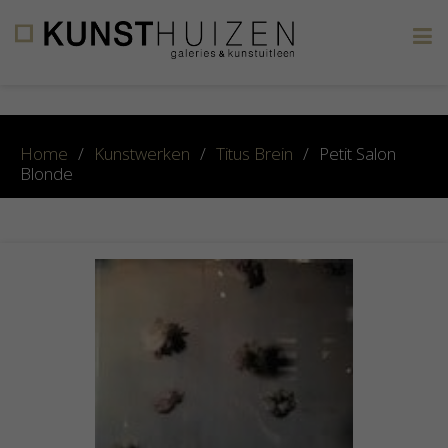
×
Home
/
Kunstwerken
/
Titus Brein
/
Petit Salon
Blonde