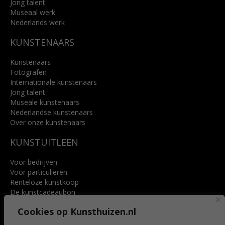
Jong talent
Museaal werk
Nederlands werk
KUNSTENAARS
Kunstenaars
Fotografen
Internationale kunstenaars
Jong talent
Museale kunstenaars
Nederlandse kunstenaars
Over onze kunstenaars
KUNSTUITLEEN
Voor bedrijven
Voor particulieren
Renteloze kunstkoop
De kunstcadeaubon
Art @ Home service
Cookies op Kunsthuizen.nl
Voordelen
Referenties