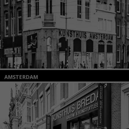
+31(0)71 – 52 84 480
info@kunsthuisleiden.nl
Lees meer
AMSTERDAM
Amstelveenseweg 135
1075 VX Amsterdam
+31 (0)20 2332546
info@kunsthuisamsterdam.nl
Lees meer