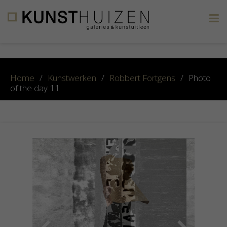
×
Home
/
Kunstwerken
/
Robbert Fortgens
/
Photo
of the day 11