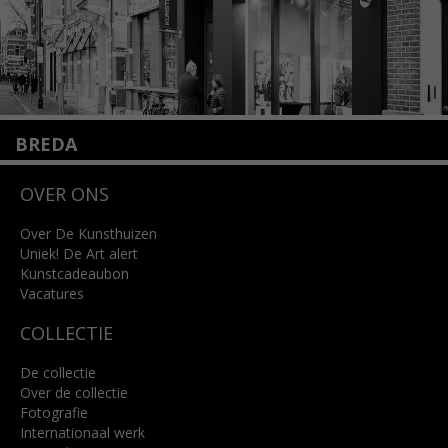
BREDA
Wilhelminastraat 11
OVER ONS
4818 SB Breda
+31 (0)76 5221309
info@kunsthuisbreda.nl
Over De Kunsthuizen
Uniek! De Art alert
Kunstcadeaubon
Lees meer
Vacatures
COLLECTIE
De collectie
Over de collectie
Fotografie
Internationaal werk