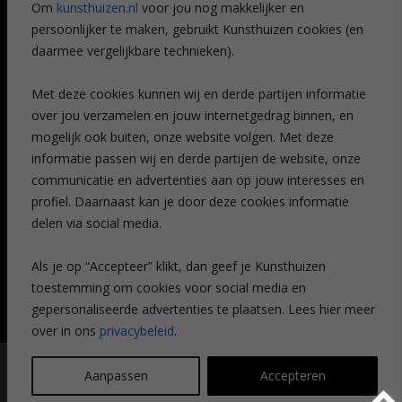
Om
kunsthuizen.nl
voor jou nog makkelijker en
Veelgestelde vragen
persoonlijker te maken, gebruikt Kunsthuizen cookies (en
CONTACT
daarmee vergelijkbare technieken).
Contact
Met deze cookies kunnen wij en derde partijen informatie
Leiden
over jou verzamelen en jouw internetgedrag binnen, en
Amsterdam
mogelijk ook buiten, onze website volgen. Met deze
Breda
Favorieten
informatie passen wij en derde partijen de website, onze
Mijn art alert
communicatie en advertenties aan op jouw interesses en
profiel. Daarnaast kan je door deze cookies informatie
delen via social media.
NIEUWSBRIEF
Als je op “Accepteer” klikt, dan geef je Kunsthuizen
toestemming om cookies voor social media en
gepersonaliseerde advertenties te plaatsen. Lees hier meer
over in ons
privacybeleid
.
© Kunsthuizen 2026 All rights reserved |
Disclaimer
|
Privacy
Aanpassen
Accepteren
statement
| Communicatie:
Legit