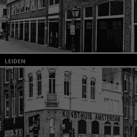
LEIDEN
Nieuwstraat 35
2312 KA Leiden
+31(0)71 – 52 84 480
info@kunsthuisleiden.nl
Lees meer