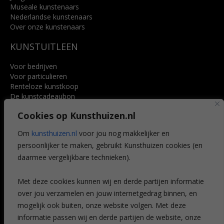
Museale kunstenaars
Nederlandse kunstenaars
Over onze kunstenaars
KUNSTUITLEEN
Voor bedrijven
Voor particulieren
Renteloze kunstkoop
De kunstcadeaubon
Art @ Home service
Cookies op Kunsthuizen.nl
Voordelen
Referenties
Om
kunsthuizen.nl
voor jou nog makkelijker en
Veelgestelde vragen
persoonlijker te maken, gebruikt Kunsthuizen cookies (en
CONTACT
daarmee vergelijkbare technieken).
Contact
Met deze cookies kunnen wij en derde partijen informatie
Leiden
over jou verzamelen en jouw internetgedrag binnen, en
Amsterdam
mogelijk ook buiten, onze website volgen. Met deze
Breda
Favorieten
informatie passen wij en derde partijen de website, onze