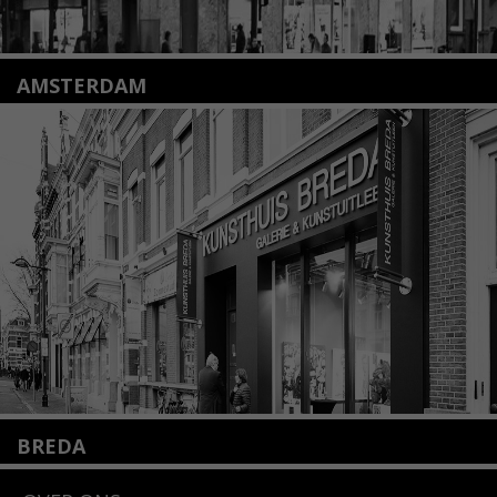
AMSTERDAM
Amstelveenseweg 135
1075 VX Amsterdam
+31 (0)20 2332546
info@kunsthuisamsterdam.nl
Lees meer
BREDA
Wilhelminastraat 11