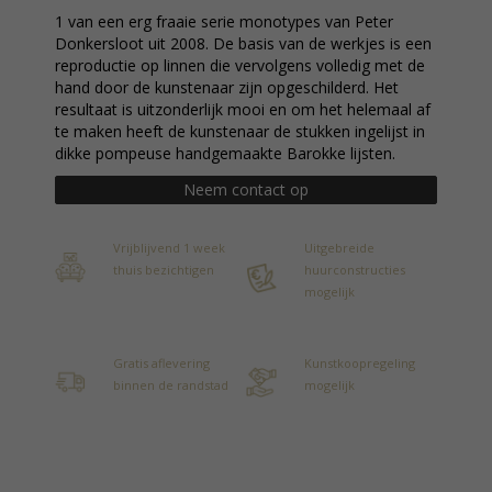
1 van een erg fraaie serie monotypes van Peter
Donkersloot uit 2008. De basis van de werkjes is een
reproductie op linnen die vervolgens volledig met de
hand door de kunstenaar zijn opgeschilderd. Het
resultaat is uitzonderlijk mooi en om het helemaal af
te maken heeft de kunstenaar de stukken ingelijst in
dikke pompeuse handgemaakte Barokke lijsten.
Neem contact op
Vrijblijvend 1 week
Uitgebreide
thuis bezichtigen
huurconstructies
mogelijk
Gratis aflevering
Kunstkoopregeling
binnen de randstad
mogelijk