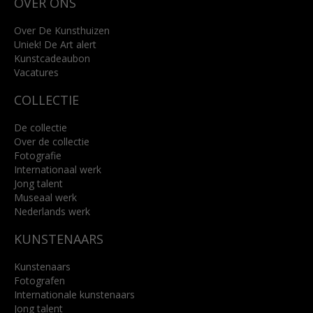
OVER ONS
4818 SB Breda
+31 (0)76 5221309
info@kunsthuisbreda.nl
Over De Kunsthuizen
Uniek! De Art alert
Kunstcadeaubon
Lees meer
Vacatures
COLLECTIE
De collectie
Over de collectie
Fotografie
Internationaal werk
Jong talent
Museaal werk
Nederlands werk
KUNSTENAARS
Kunstenaars
Fotografen
Internationale kunstenaars
Jong talent