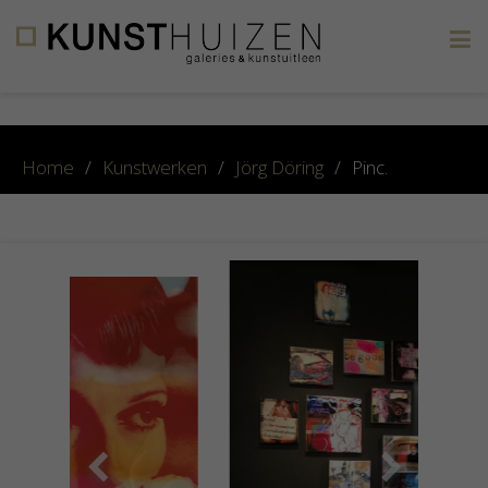
×
Home
/
Kunstwerken
/
Jörg Döring
/
Pinc.