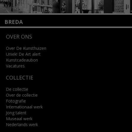
BREDA
Wilhelminastraat 11
OVER ONS
4818 SB Breda
+31 (0)76 5221309
info@kunsthuisbreda.nl
Over De Kunsthuizen
Uniek! De Art alert
Kunstcadeaubon
Lees meer
Vacatures
COLLECTIE
De collectie
Over de collectie
Fotografie
Internationaal werk
Jong talent
Museaal werk
Nederlands werk