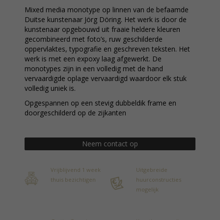
Mixed media monotype op linnen van de befaamde
Duitse kunstenaar Jörg Döring. Het werk is door de
kunstenaar opgebouwd uit fraaie heldere kleuren
gecombineerd met foto’s, ruw geschilderde
oppervlaktes, typografie en geschreven teksten. Het
werk is met een expoxy laag afgewerkt. De
monotypes zijn in een volledig met de hand
vervaardigde oplage vervaardigd waardoor elk stuk
volledig uniek is.
Opgespannen op een stevig dubbeldik frame en
doorgeschilderd op de zijkanten
Neem contact op
Vrijblijvend 1 week
Uitgebreide
thuis bezichtigen
huurconstructies
mogelijk