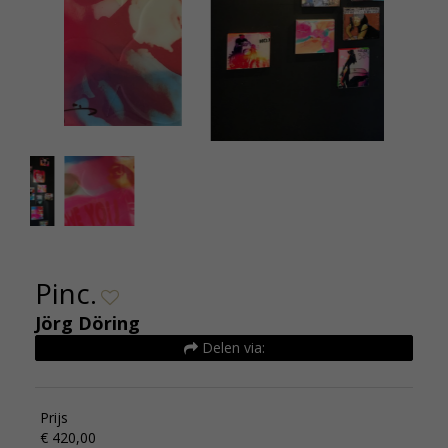
PHOTO-2019-04-26-20-13-08
Pinc.
Jörg Döring
Delen via:
Prijs
€ 420,00