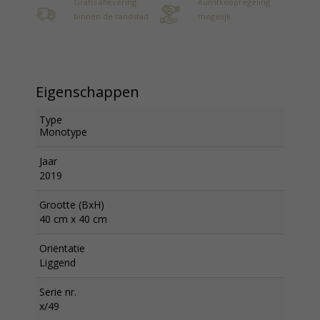
Gratis aflevering
Kunstkoopregeling
binnen de randstad
mogelijk
Eigenschappen
Type
Monotype
Jaar
2019
Grootte (BxH)
40 cm x 40 cm
Oriëntatie
Liggend
Serie nr.
x/49