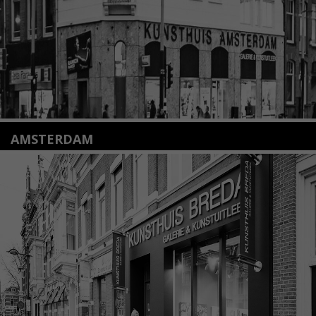
Lees meer
AMSTERDAM
Amstelveenseweg 135
1075 VX Amsterdam
+31 (0)20 2332546
info@kunsthuisamsterdam.nl
Lees meer