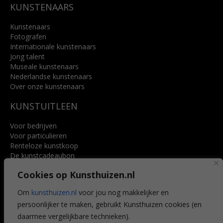
KUNSTENAARS
Kunstenaars
Fotografen
Internationale kunstenaars
Jong talent
Museale kunstenaars
Nederlandse kunstenaars
Over onze kunstenaars
KUNSTUITLEEN
Voor bedrijven
Voor particulieren
Renteloze kunstkoop
De kunstcadeaubon
Art @ Home service
Cookies op Kunsthuizen.nl
Voordelen
Referenties
Om
kunsthuizen.nl
voor jou nog makkelijker en
Veelgestelde vragen
persoonlijker te maken, gebruikt Kunsthuizen cookies (en
CONTACT
daarmee vergelijkbare technieken).