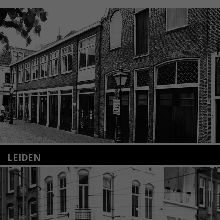
LEIDEN
Nieuwstraat 35
2312 KA Leiden
+31(0)71 – 52 84 480
info@kunsthuisleiden.nl