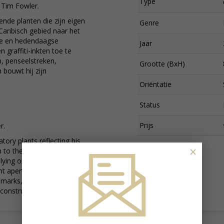
Type
 Tim Fowler.
ende planten die zijn eigen
Genre
Caribisch gebied naar het
nele en hedendaagse
Jaar
n graffiti-inkten toe te
n, penseelstreken,
Grootte (BxH)
 bouwt hij zijn
Oriëntatie
Status
Prijs
r.
tory plants reflecting his
×
 to the UK. He subverts
ng oil, acrylic, spray,
ent aperture caps and
marks, strokes, drips,
onstructing his exciting