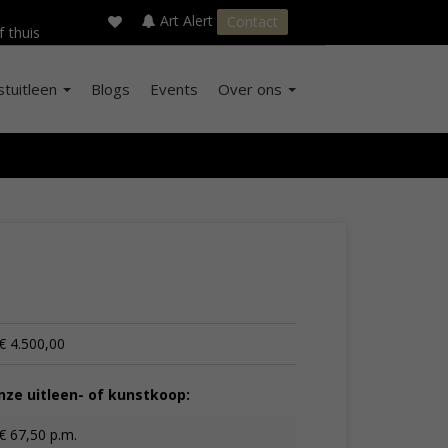
×
s
Art Alert
Contact
f thuis
stuitleen
Blogs
Events
Over ons
€ 4.500,00
ze uitleen- of kunstkoop:
€ 67,50 p.m.