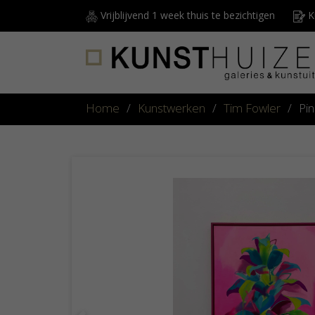
Vrijblijvend 1 week thuis te bezichtigen
Ku
Home
/
Kunstwerken
/
Tim Fowler
/
Pi