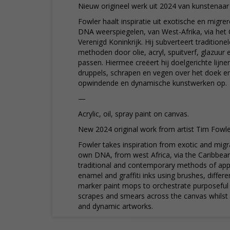
Nieuw origineel werk uit 2024 van kunstenaar
Fowler haalt inspiratie uit exotische en migrer
DNA weerspiegelen, van West-Afrika, via het 
Verenigd Koninkrijk. Hij subverteert traditio
methoden door olie, acryl, spuitverf, glazuur e
passen. Hiermee creëert hij doelgerichte lijne
druppels, schrapen en vegen over het doek en
opwindende en dynamische kunstwerken op.
—
Acrylic, oil, spray paint on canvas.
New 2024 original work from artist Tim Fowle
Fowler takes inspiration from exotic and migra
own DNA, from west Africa, via the Caribbean
traditional and contemporary methods of applyi
enamel and graffiti inks using brushes, differ
marker paint mops to orchestrate purposeful 
scrapes and smears across the canvas whilst c
and dynamic artworks.