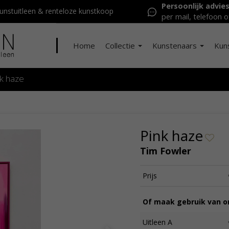
Persoonlijk advie
nstuitleen & renteloze kunstkoop
per mail, telefoon o
Home
Collectie
Kunstenaars
Kun
nk haze
Pink haze
Tim Fowler
Prijs
Of maak gebruik van on
Uitleen A