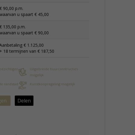
€ 90,00 p.m.
waarvan u spaart € 45,00
€ 135,00 p.m.
waarvan u spaart € 90,00
Aanbetaling € 1.125,00
+ 18 termijnen van € 187,50
 bezichtigen
Uitgebreide huurconstructies
mogelijk
 de randstad
Kunstkoopregeling mogelijk
gen
Delen