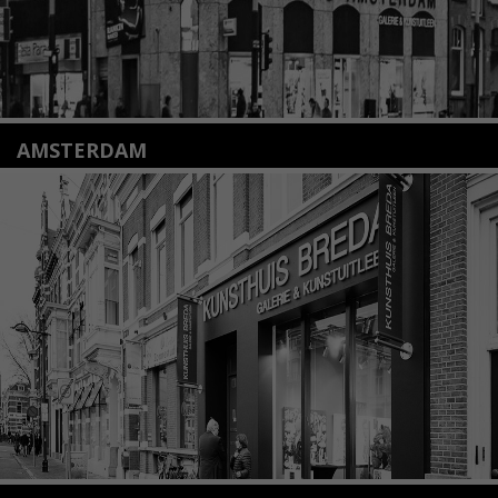
AMSTERDAM
Amstelveenseweg 135
1075 VX Amsterdam
+31 (0)20 2332546
info@kunsthuisamsterdam.nl
Lees meer