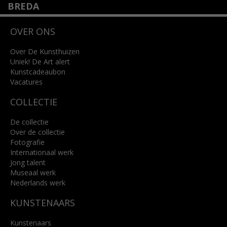
BREDA
Wilhelminastraat 11
OVER ONS
4818 SB Breda
+31 (0)76 5221309
info@kunsthuisbreda.nl
Over De Kunsthuizen
Uniek! De Art alert
Kunstcadeaubon
Lees meer
Vacatures
COLLECTIE
De collectie
Over de collectie
Fotografie
Internationaal werk
Jong talent
Museaal werk
Nederlands werk
KUNSTENAARS
Kunstenaars