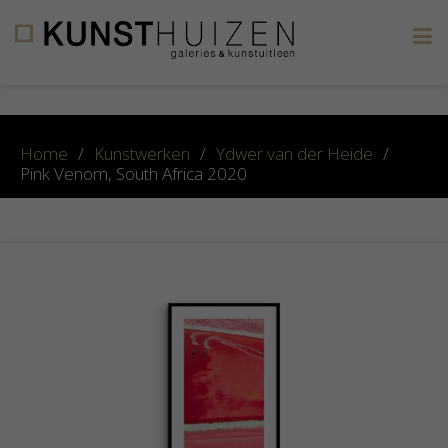
×
Home
/
Kunstwerken
/
Ydwer van der Heide
/
Pink Venom, South Africa 2020