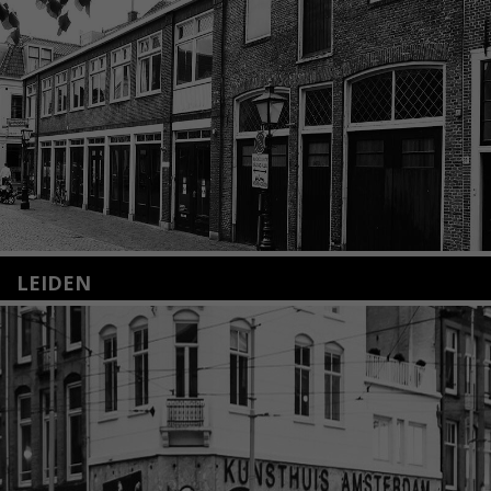
LEIDEN
Nieuwstraat 35
2312 KA Leiden
+31(0)71 – 52 84 480
info@kunsthuisleiden.nl
Lees meer