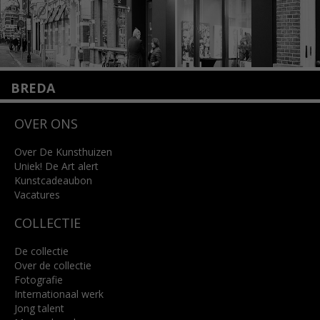
BREDA
Wilhelminastraat 11
OVER ONS
4818 SB Breda
+31 (0)76 5221309
info@kunsthuisbreda.nl
Over De Kunsthuizen
Uniek! De Art alert
Kunstcadeaubon
Lees meer
Vacatures
COLLECTIE
De collectie
Over de collectie
Fotografie
Internationaal werk
Jong talent