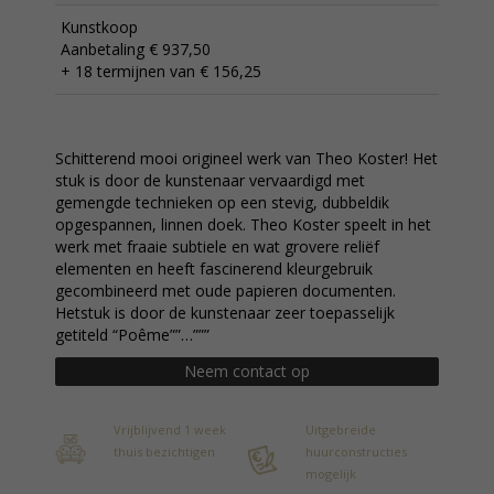
Kunstkoop
Aanbetaling € 937,50
+ 18 termijnen van € 156,25
Schitterend mooi origineel werk van Theo Koster! Het
stuk is door de kunstenaar vervaardigd met
gemengde technieken op een stevig, dubbeldik
opgespannen, linnen doek. Theo Koster speelt in het
werk met fraaie subtiele en wat grovere reliëf
elementen en heeft fascinerend kleurgebruik
gecombineerd met oude papieren documenten.
Hetstuk is door de kunstenaar zeer toepasselijk
getiteld “Poême””…”””
Neem contact op
Vrijblijvend 1 week
Uitgebreide
thuis bezichtigen
huurconstructies
mogelijk