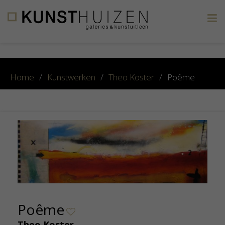
×
Home
/
Kunstwerken
/
Theo Koster
/
Poême
Poême
Theo Koster