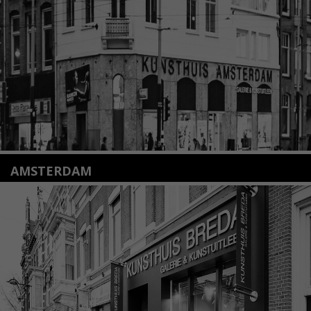
info@kunsthuisleiden.nl
Lees meer
AMSTERDAM
Amstelveenseweg 135
1075 VX Amsterdam
+31 (0)20 2332546
info@kunsthuisamsterdam.nl
Lees meer