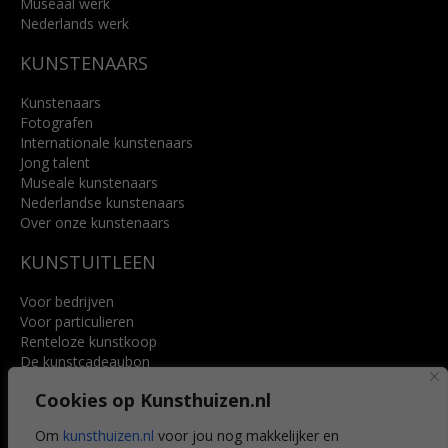
Museaal werk
Nederlands werk
KUNSTENAARS
Kunstenaars
Fotografen
Internationale kunstenaars
Jong talent
Museale kunstenaars
Nederlandse kunstenaars
Over onze kunstenaars
KUNSTUITLEEN
Voor bedrijven
Voor particulieren
Renteloze kunstkoop
De kunstcadeaubon
Art @ Home service
Cookies op Kunsthuizen.nl
Voordelen
Referenties
Om
kunsthuizen.nl
voor jou nog makkelijker en
Veelgestelde vragen