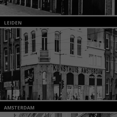
LEIDEN
Nieuwstraat 35
2312 KA Leiden
+31(0)71 – 52 84 480
info@kunsthuisleiden.nl
Lees meer
AMSTERDAM
Amstelveenseweg 135