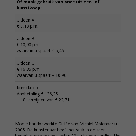
Of maak gebruik van onze uitleen- of
kunstkoop:
Uitleen A
€ 8,18 p.m.
Uitleen B
€ 10,90 p.m.
waarvan u spaart € 5,45
Uitleen C
€ 16,35 p.m.
waarvan u spaart € 10,90
Kunstkoop
Aanbetaling € 136,25
+ 18 termijnen van € 22,71
Mooie handbewerkte Giclée van Michiel Molenaar uit
2005. De kunstenaar heeft het stuk in de zeer
beperkte oplage van slechts 30 stuks vervaardigd! Het