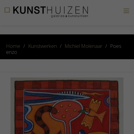
×
Home
/
Kunstwerken
/
Michiel Molenaar
/
Poes
enzo