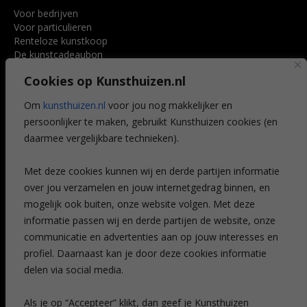
Voor bedrijven
Voor particulieren
Renteloze kunstkoop
De kunstcadeaubon
Art @ Home service
Cookies op Kunsthuizen.nl
Voordelen
Referenties
Om
kunsthuizen.nl
voor jou nog makkelijker en
Veelgestelde vragen
persoonlijker te maken, gebruikt Kunsthuizen cookies (en
CONTACT
daarmee vergelijkbare technieken).
Contact
Met deze cookies kunnen wij en derde partijen informatie
Leiden
over jou verzamelen en jouw internetgedrag binnen, en
Amsterdam
mogelijk ook buiten, onze website volgen. Met deze
Breda
Favorieten
informatie passen wij en derde partijen de website, onze
Mijn art alert
communicatie en advertenties aan op jouw interesses en
profiel. Daarnaast kan je door deze cookies informatie
delen via social media.
NIEUWSBRIEF
Als je op “Accepteer” klikt, dan geef je Kunsthuizen