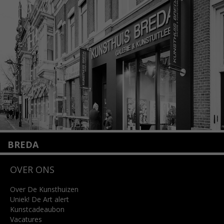
1075 VX Amsterdam
+31 (0)20 2332546
info@kunsthuisamsterdam.nl
Lees meer
BREDA
Wilhelminastraat 11
OVER ONS
4818 SB Breda
+31 (0)76 5221309
info@kunsthuisbreda.nl
Over De Kunsthuizen
Uniek! De Art alert
Kunstcadeaubon
Lees meer
Vacatures