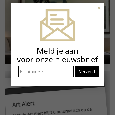
×
Meld je aan
voor onze nieuwsbrief
Kunstuitleen voor particulieren
E-
mailadres
*