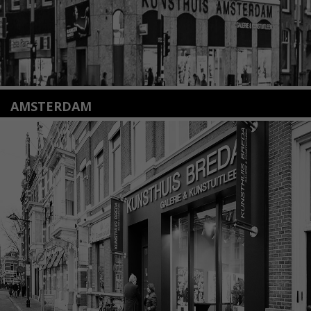
AMSTERDAM
Amstelveenseweg 135
1075 VX Amsterdam
+31 (0)20 2332546
info@kunsthuisamsterdam.nl
Lees meer