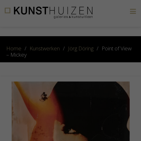
×
Home
/
Kunstwerken
/
Jörg Döring
/
Point of View
– Mickey