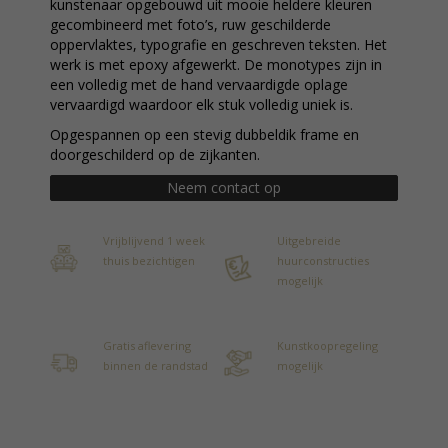
kunstenaar opgebouwd uit mooie heldere kleuren
gecombineerd met foto’s, ruw geschilderde
oppervlaktes, typografie en geschreven teksten. Het
werk is met epoxy afgewerkt. De monotypes zijn in
een volledig met de hand vervaardigde oplage
vervaardigd waardoor elk stuk volledig uniek is.
Opgespannen op een stevig dubbeldik frame en
doorgeschilderd op de zijkanten.
Neem contact op
Vrijblijvend 1 week
Uitgebreide
thuis bezichtigen
huurconstructies
mogelijk
Gratis aflevering
Kunstkoopregeling
binnen de randstad
mogelijk