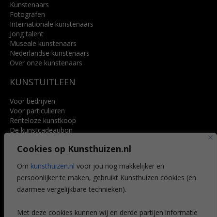
Kunstenaars
Fotografen
Internationale kunstenaars
Jong talent
Museale kunstenaars
Nederlandse kunstenaars
Over onze kunstenaars
KUNSTUITLEEN
Voor bedrijven
Voor particulieren
Renteloze kunstkoop
De kunstcadeaubon
Art @ Home service
Cookies op Kunsthuizen.nl
Voordelen
Referenties
Om
kunsthuizen.nl
voor jou nog makkelijker en
Veelgestelde vragen
persoonlijker te maken, gebruikt Kunsthuizen cookies (en
CONTACT
daarmee vergelijkbare technieken).
Contact
Met deze cookies kunnen wij en derde partijen informatie
Leiden