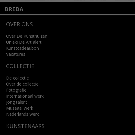
BREDA
Wilhelminastraat 11
OVER ONS
4818 SB Breda
+31 (0)76 5221309
info@kunsthuisbreda.nl
Over De Kunsthuizen
Uniek! De Art alert
Kunstcadeaubon
Lees meer
Vacatures
COLLECTIE
De collectie
Over de collectie
Fotografie
Internationaal werk
Jong talent
Museaal werk
Nederlands werk
KUNSTENAARS