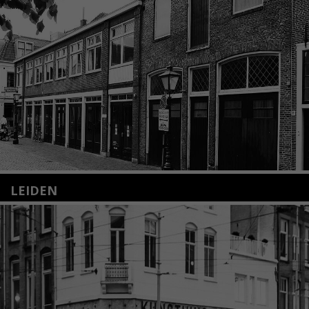
LEIDEN
Nieuwstraat 35
2312 KA Leiden
+31(0)71 – 52 84 480
info@kunsthuisleiden.nl
Lees meer