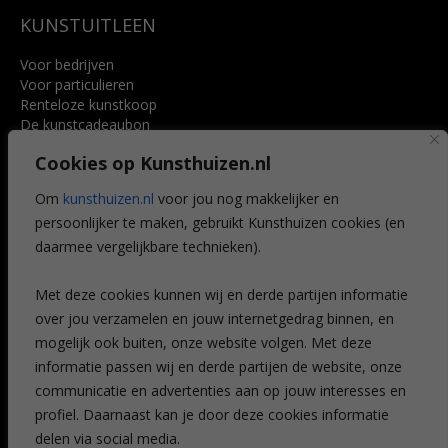
KUNSTUITLEEN
Voor bedrijven
Voor particulieren
Renteloze kunstkoop
De kunstcadeaubon
Art @ Home service
Cookies op Kunsthuizen.nl
Voordelen
Referenties
Om
kunsthuizen.nl
voor jou nog makkelijker en
Veelgestelde vragen
persoonlijker te maken, gebruikt Kunsthuizen cookies (en
CONTACT
daarmee vergelijkbare technieken).
Contact
Met deze cookies kunnen wij en derde partijen informatie
Leiden
over jou verzamelen en jouw internetgedrag binnen, en
Amsterdam
mogelijk ook buiten, onze website volgen. Met deze
Breda
Favorieten
informatie passen wij en derde partijen de website, onze
Mijn art alert
communicatie en advertenties aan op jouw interesses en
profiel. Daarnaast kan je door deze cookies informatie
delen via social media.
NIEUWSBRIEF