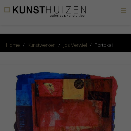
×
Home
/
Kunstwerken
/
Jos Verwiel
/
Portokali