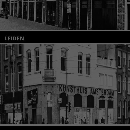
LEIDEN
Nieuwstraat 35
2312 KA Leiden
+31(0)71 – 52 84 480
info@kunsthuisleiden.nl
Lees meer