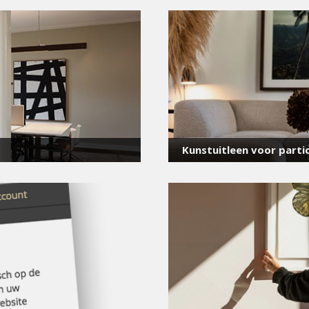
voor onze nieuwsbrief
E-
mailadres
*
Kunstuitleen voor partic