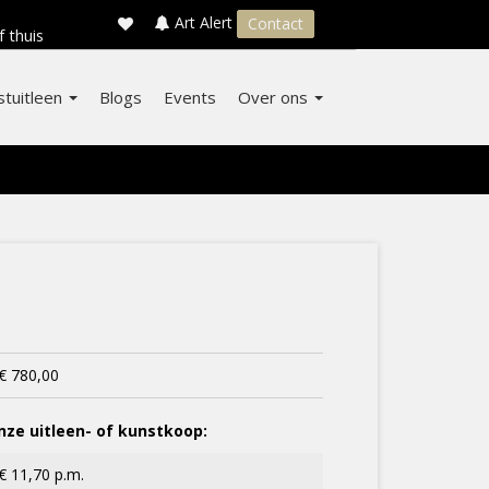
×
s
Art Alert
Contact
f thuis
stuitleen
Blogs
Events
Over ons
€ 780,00
ze uitleen- of kunstkoop:
€ 11,70 p.m.