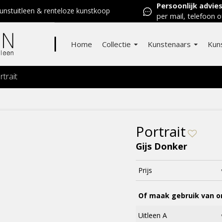
Persoonlijk advie
nstuitleen & renteloze kunstkoop
per mail, telefoon o
Home
Collectie
Kunstenaars
Kun
rtrait
Portrait
Gijs Donker
Prijs
Of maak gebruik van on
Uitleen A