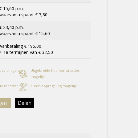
€ 15,60 p.m.
waarvan u spaart € 7,80
€ 23,40 p.m.
waarvan u spaart € 15,60
Aanbetaling € 195,00
+ 18 termijnen van € 32,50
 bezichtigen
Uitgebreide huurconstructies
mogelijk
 de randstad
Kunstkoopregeling mogelijk
gen
Delen