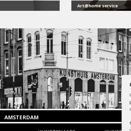
Art@home service
AMSTERDAM
Amstelveenseweg 135