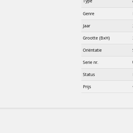
Type
Genre
Jaar
Grootte (BxH)
Oriëntatie
Serie nr.
Status
×
Prijs
Meld je aan