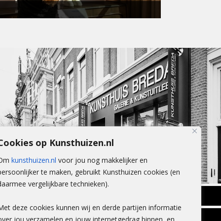
Cookies op Kunsthuizen.nl
Om
kunsthuizen.nl
voor jou nog makkelijker en
persoonlijker te maken, gebruikt Kunsthuizen cookies (en
daarmee vergelijkbare technieken).
BREDA
Met deze cookies kunnen wij en derde partijen informatie
Wilhelminastraat 11
over jou verzamelen en jouw internetgedrag binnen, en