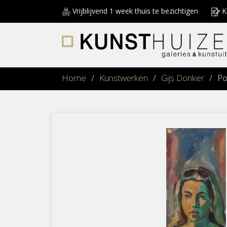
Vrijblijvend 1 week thuis te bezichtigen
Ku
Home
/
Kunstwerken
/
Gijs Donker
/
Po