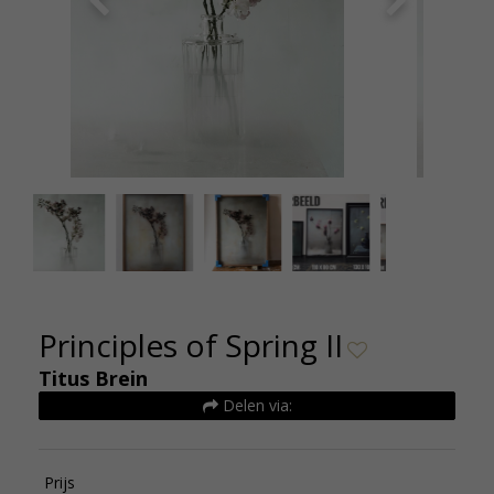
Titus Brein Principles of Spring II 2019
Titus B
Principles of Spring II
Titus Brein
Delen via:
Prijs