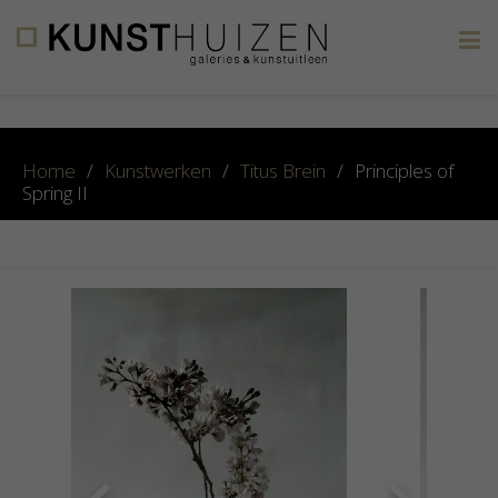
×
Home
/
Kunstwerken
/
Titus Brein
/
Principles of
Spring II