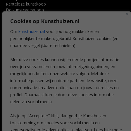
Renteloze kunstkoop
De kunstcadeaubon
Art @ Home service
Cookies op Kunsthuizen.nl
Voordelen
Referenties
Om
kunsthuizen.nl
voor jou nog makkelijker en
Veelgestelde vragen
persoonlijker te maken, gebruikt Kunsthuizen cookies (en
CONTACT
daarmee vergelijkbare technieken).
Contact
Met deze cookies kunnen wij en derde partijen informatie
Leiden
over jou verzamelen en jouw internetgedrag binnen, en
Amsterdam
mogelijk ook buiten, onze website volgen. Met deze
Breda
Favorieten
informatie passen wij en derde partijen de website, onze
Mijn art alert
communicatie en advertenties aan op jouw interesses en
profiel. Daarnaast kan je door deze cookies informatie
delen via social media.
NIEUWSBRIEF
Als je op “Accepteer” klikt, dan geef je Kunsthuizen
toestemming om cookies voor social media en
gepersonaliseerde advertenties te plaatsen. Lees hier meer