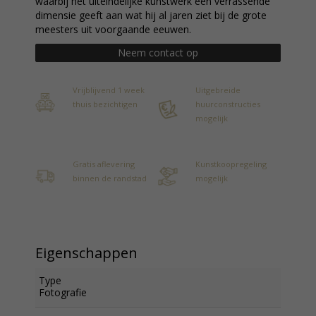
waarbij het uiteindelijke kunstwerk een verrassende
dimensie geeft aan wat hij al jaren ziet bij de grote
meesters uit voorgaande eeuwen.
Neem contact op
Vrijblijvend 1 week
Uitgebreide
thuis bezichtigen
huurconstructies
mogelijk
Gratis aflevering
Kunstkoopregeling
binnen de randstad
mogelijk
Eigenschappen
Type
Fotografie