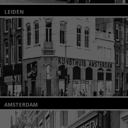
LEIDEN
Nieuwstraat 35
2312 KA Leiden
+31(0)71 – 52 84 480
info@kunsthuisleiden.nl
Lees meer
AMSTERDAM
Amstelveenseweg 135
1075 VX Amsterdam
+31 (0)20 2332546