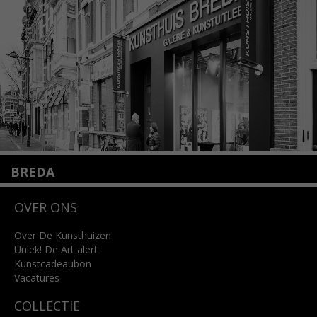
info@kunsthuisamsterdam.nl
Lees meer
BREDA
Wilhelminastraat 11
OVER ONS
4818 SB Breda
+31 (0)76 5221309
info@kunsthuisbreda.nl
Over De Kunsthuizen
Uniek! De Art alert
Kunstcadeaubon
Lees meer
Vacatures
COLLECTIE