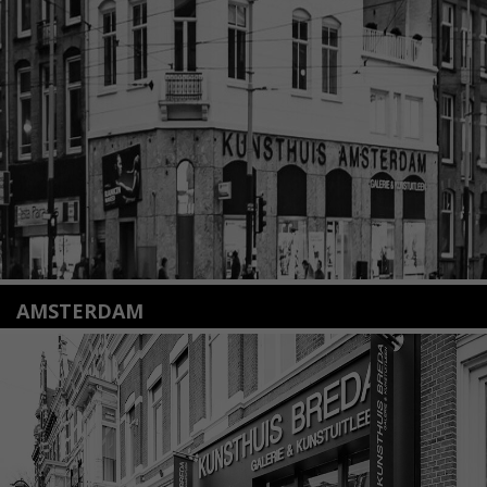
2312 KA Leiden
+31(0)71 – 52 84 480
info@kunsthuisleiden.nl
Lees meer
AMSTERDAM
Amstelveenseweg 135
1075 VX Amsterdam
+31 (0)20 2332546
info@kunsthuisamsterdam.nl
Lees meer