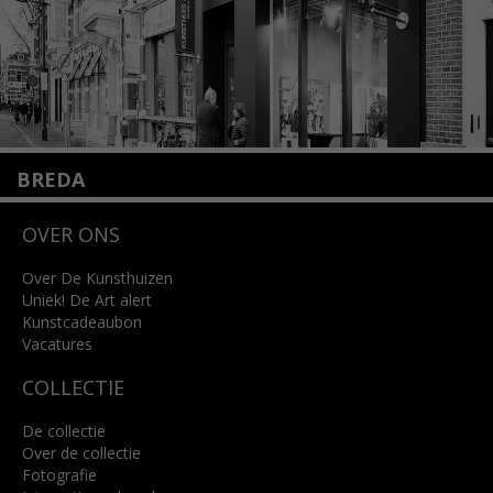
BREDA
Wilhelminastraat 11
OVER ONS
4818 SB Breda
+31 (0)76 5221309
info@kunsthuisbreda.nl
Over De Kunsthuizen
Uniek! De Art alert
Kunstcadeaubon
Lees meer
Vacatures
COLLECTIE
De collectie
Over de collectie
Fotografie