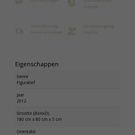
thuis bezichtigen
huurconstructies
mogelijk
Gratis aflevering
Kunstkoopregeling
binnen de randstad
mogelijk
Eigenschappen
Genre
Figuratief
Jaar
2012
Grootte (BxHxD)
180 cm x 80 cm x 5 cm
Oriëntatie