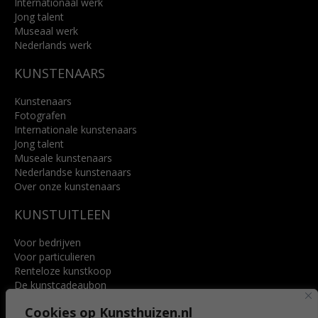
Internationaal werk
Jong talent
Museaal werk
Nederlands werk
KUNSTENAARS
Kunstenaars
Fotografen
Internationale kunstenaars
Jong talent
Museale kunstenaars
Nederlandse kunstenaars
Over onze kunstenaars
KUNSTUITLEEN
Voor bedrijven
Voor particulieren
Renteloze kunstkoop
De kunstcadeaubon
Art @ Home service
Cookies op Kunsthuizen.nl
Voordelen