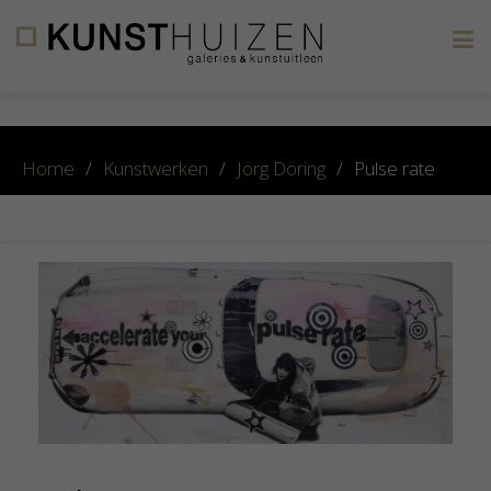
×
Home
/
Kunstwerken
/
Jörg Döring
/
Pulse rate