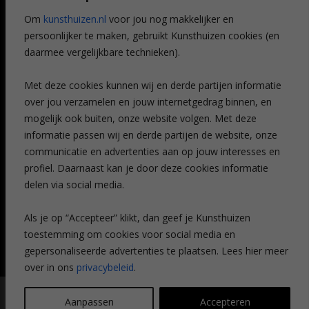
Referenties
Om
kunsthuizen.nl
voor jou nog makkelijker en
Veelgestelde vragen
persoonlijker te maken, gebruikt Kunsthuizen cookies (en
CONTACT
daarmee vergelijkbare technieken).
Contact
Met deze cookies kunnen wij en derde partijen informatie
Leiden
over jou verzamelen en jouw internetgedrag binnen, en
Amsterdam
mogelijk ook buiten, onze website volgen. Met deze
Breda
Favorieten
informatie passen wij en derde partijen de website, onze
Mijn art alert
communicatie en advertenties aan op jouw interesses en
profiel. Daarnaast kan je door deze cookies informatie
delen via social media.
NIEUWSBRIEF
Als je op “Accepteer” klikt, dan geef je Kunsthuizen
toestemming om cookies voor social media en
gepersonaliseerde advertenties te plaatsen. Lees hier meer
over in ons
privacybeleid
.
© Kunsthuizen 2026 All rights reserved |
Disclaimer
|
Privacy
Aanpassen
Accepteren