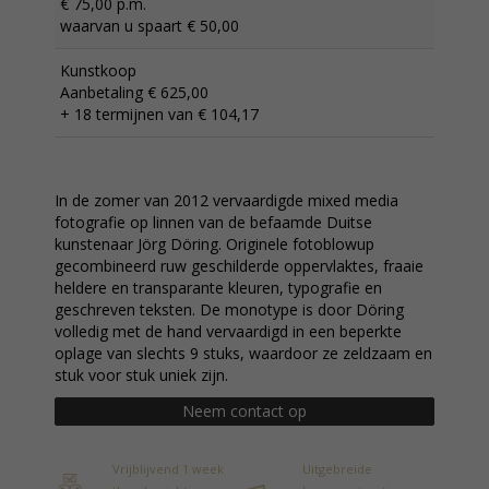
€ 75,00 p.m.
waarvan u spaart € 50,00
Kunstkoop
Aanbetaling € 625,00
+ 18 termijnen van € 104,17
In de zomer van 2012 vervaardigde mixed media
fotografie op linnen van de befaamde Duitse
kunstenaar Jörg Döring. Originele fotoblowup
gecombineerd ruw geschilderde oppervlaktes, fraaie
heldere en transparante kleuren, typografie en
geschreven teksten. De monotype is door Döring
volledig met de hand vervaardigd in een beperkte
oplage van slechts 9 stuks, waardoor ze zeldzaam en
stuk voor stuk uniek zijn.
Neem contact op
Vrijblijvend 1 week
Uitgebreide