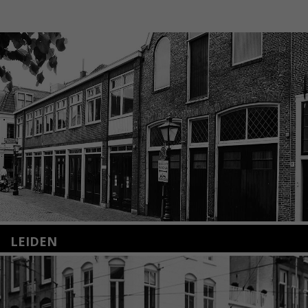
LEIDEN
Nieuwstraat 35
2312 KA Leiden
+31(0)71 – 52 84 480
info@kunsthuisleiden.nl