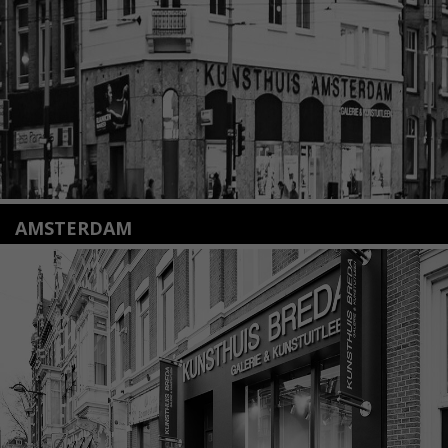
Lees meer
AMSTERDAM
Amstelveenseweg 135
1075 VX Amsterdam
+31 (0)20 2332546
info@kunsthuisamsterdam.nl
Lees meer