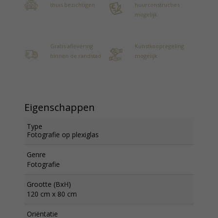
thuis bezichtigen
huurconstructies
mogelijk
Gratis aflevering
Kunstkoopregeling
binnen de randstad
mogelijk
Eigenschappen
Type
Fotografie op plexiglas
Genre
Fotografie
Grootte (BxH)
120 cm x 80 cm
Oriëntatie