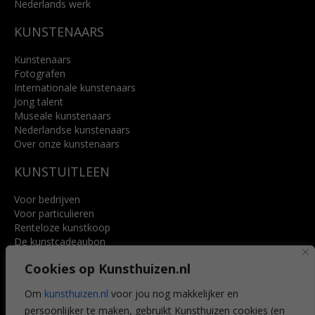
Nederlands werk
KUNSTENAARS
Kunstenaars
Fotografen
Internationale kunstenaars
Jong talent
Museale kunstenaars
Nederlandse kunstenaars
Over onze kunstenaars
KUNSTUITLEEN
Voor bedrijven
Voor particulieren
Renteloze kunstkoop
De kunstcadeaubon
Art @ Home service
Cookies op Kunsthuizen.nl
Voordelen
Referenties
Om
kunsthuizen.nl
voor jou nog makkelijker en
Veelgestelde vragen
persoonlijker te maken, gebruikt Kunsthuizen cookies (en