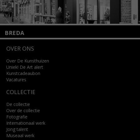
BREDA
Wilhelminastraat 11
OVER ONS
4818 SB Breda
+31 (0)76 5221309
info@kunsthuisbreda.nl
Over De Kunsthuizen
Uniek! De Art alert
Kunstcadeaubon
Lees meer
Vacatures
COLLECTIE
De collectie
Over de collectie
Fotografie
Internationaal werk
Jong talent
Museaal werk