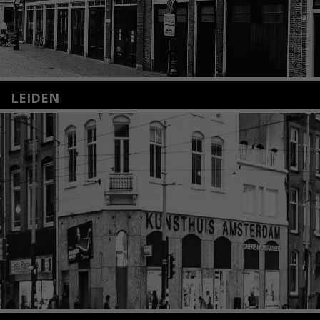
LEIDEN
Nieuwstraat 35
2312 KA Leiden
+31(0)71 – 52 84 480
info@kunsthuisleiden.nl
Lees meer