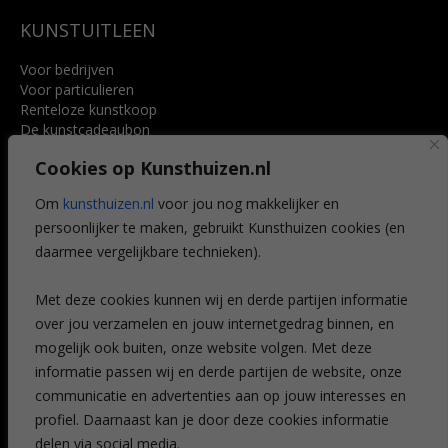
KUNSTUITLEEN
Voor bedrijven
Voor particulieren
Renteloze kunstkoop
De kunstcadeaubon
Art @ Home service
Cookies op Kunsthuizen.nl
Voordelen
Referenties
Om
kunsthuizen.nl
voor jou nog makkelijker en
Veelgestelde vragen
persoonlijker te maken, gebruikt Kunsthuizen cookies (en
CONTACT
daarmee vergelijkbare technieken).
Contact
Met deze cookies kunnen wij en derde partijen informatie
Leiden
over jou verzamelen en jouw internetgedrag binnen, en
Amsterdam
mogelijk ook buiten, onze website volgen. Met deze
Breda
Favorieten
informatie passen wij en derde partijen de website, onze
Mijn art alert
communicatie en advertenties aan op jouw interesses en
profiel. Daarnaast kan je door deze cookies informatie
delen via social media.