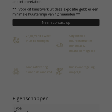
and interpretation.
** Voor dit kunstwerk uit deze expositie geldt er een
minimale huurtermijn van 12 maanden **
Neem contact op
Vrijblijvend 1 week
Uitgebreide
thuis bezichtigen
huurconstructies
minimaal 12
maanden mogelick
Gratis aflevering
Kunstkoopregeling
binnen de randstad
mogelijk
Eigenschappen
Type